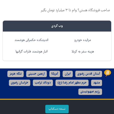
صاحب فروشگاه هستی؟ وام تا ۳ میلیارد تومان بگیر
وب گردی
مزایده خودرو
اندیشکده حکمرانی هوشمند
هزینه سفر به کربلا
انبار هوشمند فلزات گرانبها
آستان قدس رضوی
ایران
آمریکا
اربعین حسینی
تنگه هرمز
مشهد
حرم مطهر امام رضا (ع)
دونالد ترامپ
خراسان رضوی
رژیم صهیونیستی
نسخه دسکتاپ