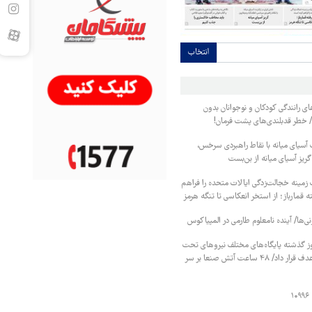
انتخاب
ای رانندگی کودکان و نوجوانان بدون
/ خطر قدبلندی‌های پشت فرمان!
ت آسیای میانه با نقاط راهبردی سرخس،
گریز آسیای میانه از بن‌بست
زمینه خجالت‌زدگی ایالات متحده را فراهم
 قمارباز؛ از استخر انعکاسی تا تنگه هرمز
نی‌ها/ آینده نامعلوم طارمی در المپیاکوس
ز گذشته پایگاه‌های مختلف نیروهای تحت
حمایت عربستان را هدف قرار داد/ ۴۸ ساعت آتش صنعا بر سر