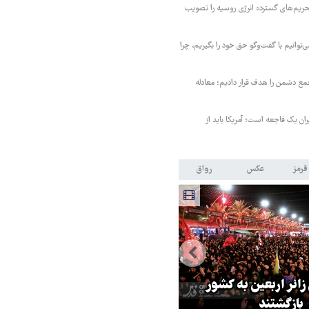
حریم‌های گسترده انرژی روسیه را تصویب
‌توانیم با گفت‌وگو حق خود را بگیریم، چرا
مع دشمن را هدف قرار دادیم؛ معادله
یران یک فاجعه است؛ آمریکا باید از
قرمز
عکس
رواق
 زائر اربعین به کشور
هماهنگی محور مقاومت، آمریکا ر
بازگشتند
در منطقه درمانده کرد