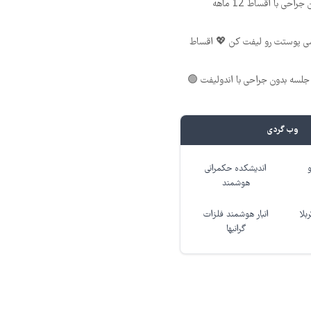
ی با اقساط 12 ماهه
شی پوستت رو لیفت کن 💖 اقساط
لسه بدون جراحی با اندولیفت 🟢
وب گردی
اندیشکده حکمرانی
هوشمند
بلا
انبار هوشمند فلزات
گرانبها