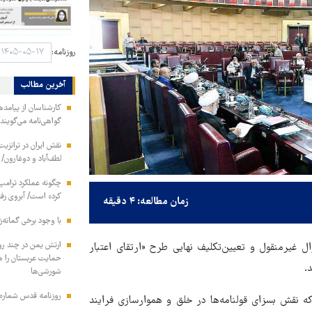
روزنامه:
آخرین مطالب
کارشناسان از پیامده
گواهی‌نامه می‌گویند
نقش ایران در ترانزی
لطف‌آباد و دوغارون/ 
چگونه عملکرد ترامپ 
کرده است/ آبروی رفته
زمان مطالعه: ۴ دقیقه
با وجود برخی گمانه‌ز
ارتش یمن در چند رو
ل غیرمنقول و تعیین‌تکلیف نهایی طرح «ارتقای اعتبار
.
شورشی‌ها
روزنامه قدس شماره ۱۰۹۹۶
ه نقش بسزای قولنامه‌ها در خلق و هموارسازی فرایند