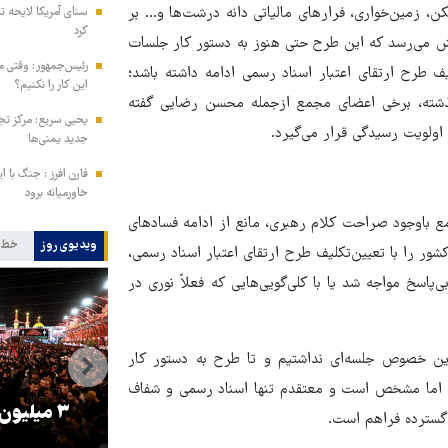
کن، زمین‌خواری، فرارهای مالیاتی دانه درشت‌ها و... بر
سنای آمریکا لایحه ت
کرد
می‌رسد که این طرح حتی هنوز به دستور کار جلسات
رئیس‌جمهور: وقتی می
ف طرح ارتقای اعتبار اسناد رسمی ادامه داشته باشد؛
این کار را نکنیم؟
ه گذشته، برخی اعضای مجمع ازجمله محسن رضایی گفته
یحیی سریع: مرکز تج
 اولویت رسیدگی قرار می‌گیرد.
جدید یمنی‌ها
فارن افرز : جنگ با ا
خاورمیانه برود
ع باوجود صراحت کلام رهبری، مانع از ادامه فسادهای
ویدیوی روز
خط 
ر را با تعیین‌تکلیف طرح ارتقای اعتبار اسناد رسمی،
پاسخ مواجه شد یا با کلی‌گویی‌هایی که فعلاً نوری در
ن خصوص جلسه‌ای نداشتیم و تا طرح به دستور کار
ده اما مشخص است و معتقدم تنها اسناد رسمی و شفاف
را
ترامپ نماد فساد، اقتدارگرایی و
۳ میلیون
 گسترده فراهم است.
جنگ‌طلبی است!