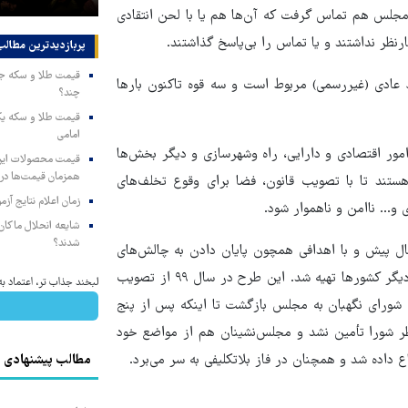
میسیون‌های اصل۹۰ و قضایی و حقوقی مجلس هم تماس گرفت که آن‌ها هم یا با لحن انتقادی
ظر نداشتند و یا تماس را بی‌پاسخ گذاشتند.
پربازدیدترین‌ مطالب
ایی به اسناد عادی (غیررسمی) مربوط است و سه قوه تاکنون بارها
چند؟
امامی
امور اقتصادی و دارایی، راه وشهرسازی و دیگر بخش‌ها
همزمان قیمت‌ها در ب
تند تا با تصویب قانون، فضا برای وقوع تخلف‌های
زمان اعلام نتایج آ
و... ناامن و ناهموار شود.
شایعه انحلال ماکان‌ب
شدند؟
ل پیش و با اهدافی همچون پایان دادن به چالش‌های
بی‌شمار ناشی از معتبر بودن معاملات غیررسمی و با توجه به تجربه دیگر کشورها تهیه شد. این طرح در سال ۹۹ از تصویب
لبخند جذاب تر، اعتماد 
 شورای نگهبان به مجلس بازگشت تا اینکه پس از پنج
ر شورا تأمین نشد و مجلس‌نشینان هم از مواضع خود
 داده شد و همچنان در فاز بلاتکلیفی به سر می‌برد.
مطالب پیشنهادی