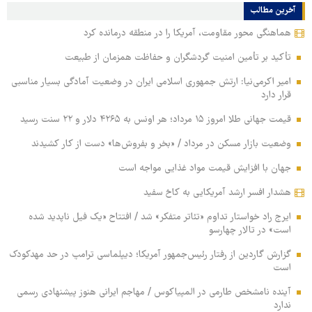
آخرین مطالب
هماهنگی محور مقاومت، آمریکا را در منطقه درمانده کرد
تأکید بر تأمین امنیت گردشگران و حفاظت همزمان از طبیعت
امیر اکرمی‌نیا: ارتش جمهوری اسلامی ایران در وضعیت آمادگی بسیار مناسبی
قرار دارد
قیمت جهانی طلا امروز ۱۵ مرداد؛ هر اونس به ۴۲۶۵ دلار و ۲۲ سنت رسید
وضعیت بازار مسکن در مرداد / «بخر و بفروش‌ها» دست از کار کشیدند
جهان با افزایش قیمت مواد غذایی مواجه است
هشدار افسر ارشد آمریکایی به کاخ سفید
ایرج راد خواستار تداوم «تئاتر متفکر» شد / افتتاح «یک فیل ناپدید شده
است» در تالار چهارسو
گزارش گاردین از رفتار رئیس‌جمهور آمریکا؛ دیپلماسی ترامپ در حد مهدکودک
است
آینده نامشخص طارمی در المپیاکوس / مهاجم ایرانی هنوز پیشنهادی رسمی
ندارد