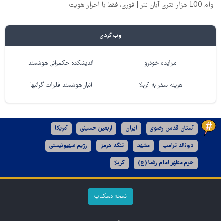
وام 100 هزار تتری آبان تتر | فوری، فقط با احراز هویت
وب گردی
مزایده خودرو
اندیشکده حکمرانی هوشمند
هزینه سفر به کربلا
انبار هوشمند فلزات گرانبها
آستان قدس رضوی
ایران
اربعین حسینی
آمریکا
دونالد ترامپ
مشهد
تنگه هرمز
رژیم صهیونیستی
حرم مطهر امام رضا (ع)
کربلا
نسخه دسکتاپ