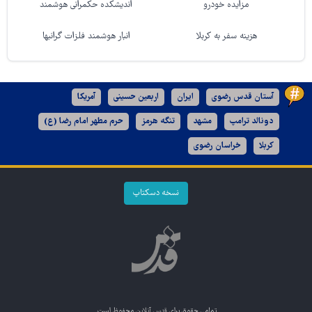
مزایده خودرو
اندیشکده حکمرانی هوشمند
هزینه سفر به کربلا
انبار هوشمند فلزات گرانبها
آستان قدس رضوی
ایران
اربعین حسینی
آمریکا
دونالد ترامپ
مشهد
تنگه هرمز
حرم مطهر امام رضا (ع)
کربلا
خراسان رضوی
نسخه دسکتاپ
تمامی حقوق برای
قدس آنلاین
محفوظ است.