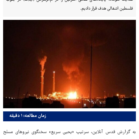
فلسطین اشغالی هدف قرار دادیم.
زمان مطالعه: ۱ دقیقه
به گزارش قدس آنلاین، سرتیپ «یحیی سریع» سخنگوی نیروهای مسلح