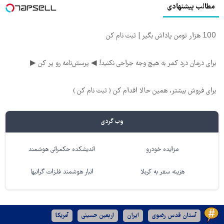
مطالب پیشنهادی
100 هزار تومن پاداش بگیر | ثبت نام کن
برای درمان درد کمر به هیچ وجه جراحی نکنید! ◀ پرسش‌نامه رو پر کن ▶
برای فروش بیشتر، همین حالا اقدام کن ( ثبت نام کن )
وب گردی
مزایده خودرو
اندیشکده حکمرانی هوشمند
هزینه سفر به کربلا
انبار هوشمند فلزات گرانبها
آستان قدس رضوی
ایران
اربعین حسینی
آمریکا