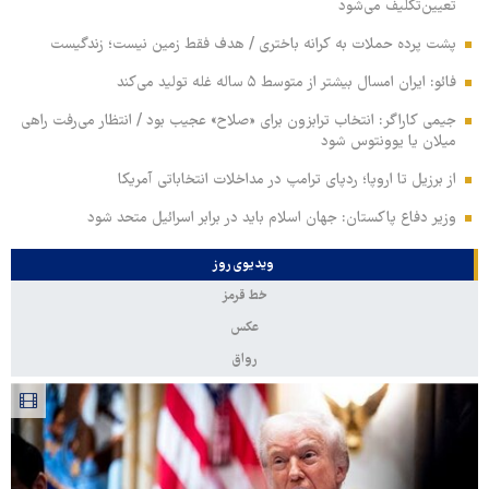
تعیین‌تکلیف می‌شود
پشت پرده حملات به کرانه باختری / هدف فقط زمین نیست؛ زندگیست
فائو: ایران امسال بیشتر از متوسط ۵ ساله غله تولید می‌کند
جیمی کاراگر: انتخاب ترابزون برای «صلاح» عجیب بود / انتظار می‌رفت راهی
میلان یا یوونتوس شود
از برزیل تا اروپا؛ ردپای ترامپ در مداخلات انتخاباتی آمریکا
وزیر دفاع پاکستان: جهان اسلام باید در برابر اسرائیل متحد شود
ویدیوی روز
خط قرمز
عکس
رواق