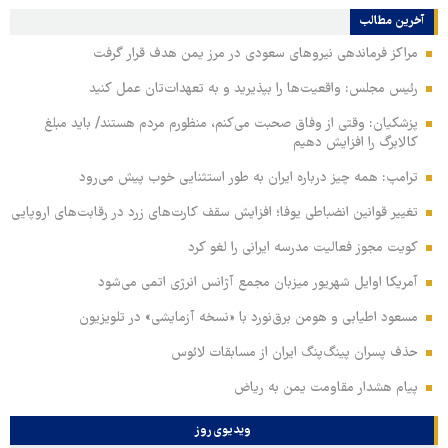
آخرین مطالب
مراکز فرماندهی نیروهای سعودی در مرز یمن هدف قرار گرفت
رئیس مجلس: واقعیت‌ها را بپذیرید و به تعهدات‌تان عمل کنید
پزشکیان: وقتی از وفاق صحبت می‌کنم، منظورم مردم هستند/ باید مبلغ
کالابرگ را افزایش دهیم
ترامپ: همه چیز درباره ایران به طور استثنایی خوب پیش می‌رود
تغییر قوانین انضباطی یوفا؛ افزایش سقف کارت‌های زرد در رقابت‌های اروپایی
کویت مجوز فعالیت مدرسه ایرانی را لغو کرد
آمریکا اوایل شهریور میزبان مجمع آژانس انرژی اتمی می‌شود
مسعود اطیابی و هومن برق‌نورد با «نسخه آزمایشی» در تلویزیون
حذف پسران پینگ‌پنگ ایران از مسابقات لائوس
پیام هشدار مقاومت یمن به ریاض
ویدیوی روز