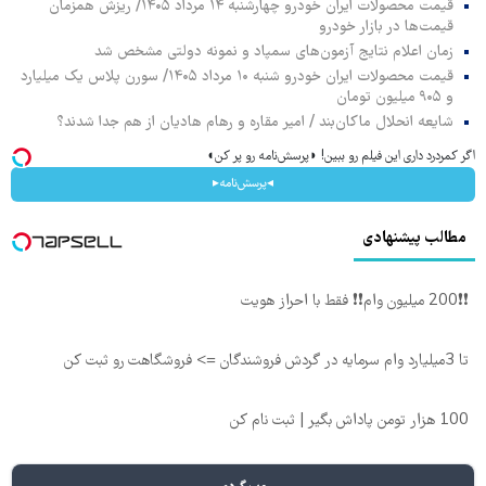
قیمت محصولات ایران خودرو چهارشنبه ۱۴ مرداد ۱۴۰۵/ ریزش همزمان
قیمت‌ها در بازار خودرو
زمان اعلام نتایج آزمون‌های سمپاد و نمونه دولتی مشخص شد
قیمت محصولات ایران خودرو شنبه ۱۰ مرداد ۱۴۰۵/ سورن پلاس یک میلیارد
و ۹۰۵ میلیون تومان
شایعه انحلال ماکان‌بند / امیر مقاره و رهام هادیان از هم جدا شدند؟
اگر کمردرد داری این فیلم رو ببین! ◗پرسش‌نامه رو پر کن◖
◂پرسش‌نامه▸
مطالب پیشنهادی
❗❗200 میلیون وام❗❗ فقط با احراز هویت
تا 3میلیارد وام سرمایه در گردش فروشندگان => فروشگاهت رو ثبت کن
100 هزار تومن پاداش بگیر | ثبت نام کن