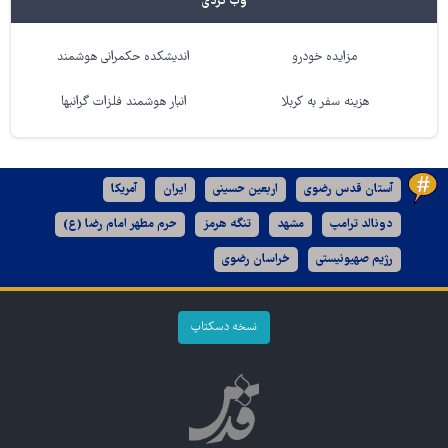
وب گردی
مزایده خودرو
اندیشکده حکمرانی هوشمند
هزینه سفر به کربلا
انبار هوشمند فلزات گرانبها
آستان قدس رضوی
اربعین حسینی
ایران
آمریکا
دونالد ترامپ
مشهد
تنگه هرمز
حرم مطهر امام رضا (ع)
رژیم صهیونیستی
خراسان رضوی
نسخه دسکتاپ