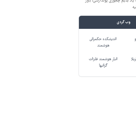
یاد بدیم چجوری پولدارشی! باور
یه
وب گردی
اندیشکده حکمرانی
هوشمند
بلا
انبار هوشمند فلزات
گرانبها