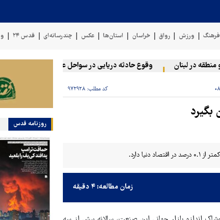
رهنگ
ورزش
رواق
خراسان
استان‌ها
عکس
چندرسانه‌ای
قدس ۲۴
وی
ه در لبنان
وقوع حادثه دریایی در سواحل عمان
سخنگوی نیروها
کد مطلب:
۹۷۲۹۲۸
 بگیرد
روزنامه قدس
نیا دارد.
زمان مطالعه: ۴ دقیقه
شاک اندازه بازار جهانی این صنعت، سالانه بیش از سه