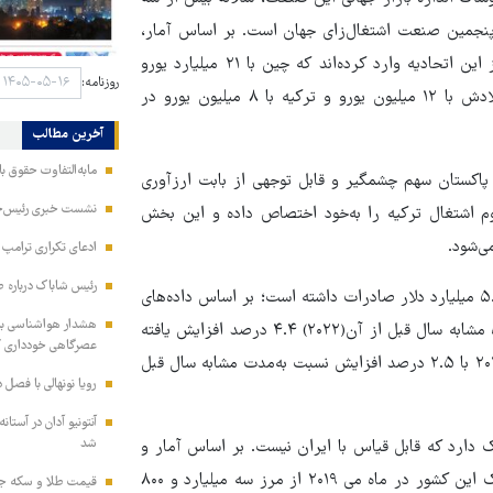
 پنجمین صنعت اشتغال‌زای جهان است. بر اساس آمار،
کشورهای عضو اتحادیه اروپا حدود ۶۹ میلیارد یورو لباس از خارج از این اتحادیه وارد کرده‌اند که چین با ۲۱ میلیارد یورو
روزنامه:
بزرگترین مبدا این پوشاک صادراتی بوده است. پس از آن نیز بنگلادش با ۱۲ میلیون یورو و ترکیه با ۸ میلیون یورو در
آخرین مطالب
مابه‌التفاوت حقوق 
پاکستان سهم چشمگیر و قابل توجهی از بابت ارزآوری
نشست خبری رئیس‌جمه
م اشتغال ترکیه را به‌خود اختصاص داده و این بخش
ی‌شود.
ادعای تکراری ترامپ د
رئیس شاباک درباره 
گفته می‌شود صنعت پوشاک ترکیه در سه ماهه نخست سال ۲۰۲۳؛ ۵.۲ میلیارد دلار صادرات داشته است؛ بر اساس داده‌های
هشدار هواشناسی به 
مجمع صادرکنندگان ترکیه، صادرات ترکیه در ماه مارس نسبت به‌ماه مشابه سال قبل از آن(۲۰۲۲) ۴.۴ درصد افزایش یافته
عصرگاهی خودداری ک
و به ۲۳.۶ میلیارد دلار رسید، همچنین صادرات از ژانویه تا مارس ۲۰۲۳ با ۲.۵ درصد افزایش نسبت به‌مدت مشابه سال قبل
رویا نونهالی با فصل 
آنتونیو آدان در آستا
شد
دارد که قابل قیاس با ایران نیست. بر اساس آمار و
اطلاعات منتشر شده از طرف وزارت نساجی بنگلادش، صادرات پوشاک این کشور در ماه می ۲۰۱۹ از مرز سه میلیارد و ۸۰۰