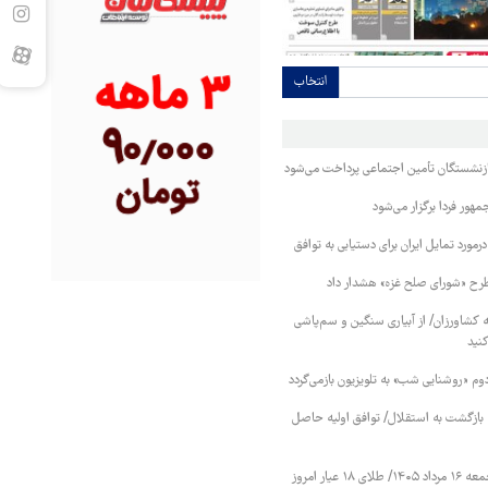
انتخاب
بازنشستگان تأمین اجتماعی پرداخت می‌شود
ور فردا برگزار می‌شود
رمورد تمایل ایران برای دستیابی به توافق
طرح «شورای صلح غزه» هشدار داد
کشاورزان/ از آبیاری سنگین و سم‌پاشی
نید
دوم «روشنایی شب» به تلویزیون بازمی‌گردد
نه بازگشت به استقلال/ توافق اولیه حاصل
قیمت طلا و سکه جمعه ۱۶ مرداد ۱۴۰۵/ طلای ۱۸ عیار امروز