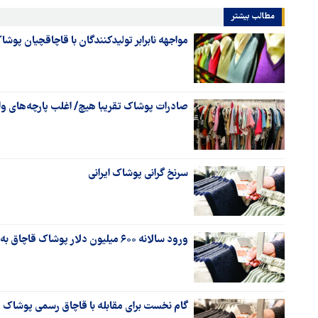
مطالب بیشتر
مواجهه نابرابر تولیدکنندگان با قاچاقچیان پوشاک
صادرات پوشاک تقریبا هیچ/ اغلب پارچه‌های وار
سرنخ گرانی پوشاک ایرانی
ورود سالانه ۶۰۰ میلیون دلار پوشاک قاچاق به کشور
گام نخست برای مقابله با قاچاق رسمی پوشاک