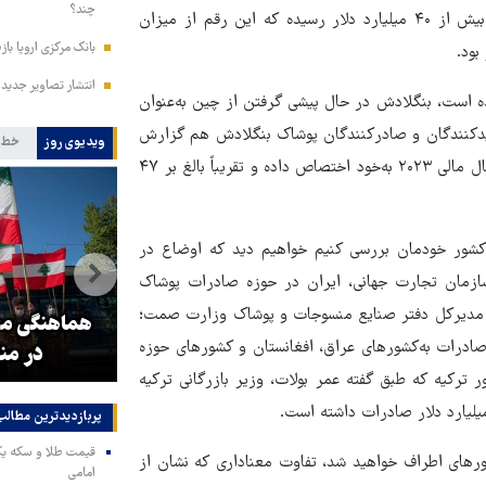
چند؟
میلیون دلار گذشت و اکنون پس از گذشت چهار سال، این آمار به‌بیش از ۴۰ میلیارد دلار رسیده که این رقم از میزان
بانک مرکزی اروپا باز
انتشار تصاویر جدید 
ه است، بنگلادش در حال پیشی گرفتن از چین به‌عنوان
لیدکنندگان و صادرکنندگان پوشاک بنگلادش هم گزارش
ویدیوی روز
خط 
داده که پوشاک، بیش از ۸۰ درصد از کل صادرات این کشور را در سال مالی ۲۰۲۳ به‌خود اختصاص داده و تقریباً بالغ بر ۴۷
کشور خودمان بررسی کنیم خواهیم دید که اوضاع در
سازمان تجارت جهانی، ایران در حوزه صادرات پوشاک
گفته گرجی، مدیرکل دفتر صنایع منسوجات و پوشاک وزارت صمت؛
و
۳ میلیون زائر اربعین به کشور
هماهنگی محو
یم که این صادرات به‌کشورهای عراق، افغانستان و کشورهای حوزه
بازگشتند
در من
ر ترکیه که طبق گفته عمر بولات، وزیر بازرگانی ترکیه
پربازدیدترین‌ مطالب
شورهای اطراف خواهید شد، تفاوت معناداری که نشان از
امامی