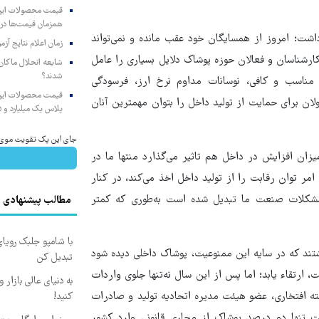
همزمان قیمت‌ها در ب
اشت؛ امروز از همسایگان خود عقب مانده و نمی‌تواند
زمان اعلام نتایج آ
 کارشناسان و فعالان حوزه پوشاک دلایل بسیاری را عامل
شایعه انحلال ماکان‌ب
شدند؟
 مناسب و کافی، نوسانات مداوم نرخ ارز، فرسودگی
ان برای حمایت از تولید داخل را بتوان مهمترین آنان
پلاس یک میلیارد و ۹۰۵ میلیون تومان
جای این پک تقویت موی جلب
زان افزایش در داخل هم تاثیر می‌گذارد منتها ما در
ر توان رقابت را از تولید داخل اخذ می‌کند، در کنار
 مشکلات صنعت ما تبدیل شده است به‌طوری که کمتر
مطالب پیشنهادی
با شامپو جلبک رویا
 داشتند که در سایه این ممنوعیت، پوشاک داخلی دیده شود
تبدیل کن
ارتقاء یابد؛ اما پس از این سال نه‌تنها جلوی واردات
به دنیای عالی بازار
فته افتخاری، عضو هیئت مدیره اتحادیه تولید و صادرات
کنید!
م در خوشبینانه‌ترین حالت تنها دو درصد پوشاک از مجاری قانونی واردِ کشور