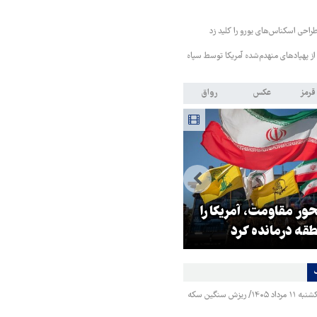
طراحی اسکناس‌های یورو را کلید زد
از پهپادهای منهدم‌شده آمریکا توسط سپاه
قرمز
عکس
رواق
ر مقاومت، آمریکا را
ترامپ نماد فساد، اقتدارگرایی و
طقه درمانده کرد
جنگ‌طلبی است!
قیمت طلا و سکه یکشنبه ۱۱ مرداد ۱۴۰۵/ ریزش سنگین سکه