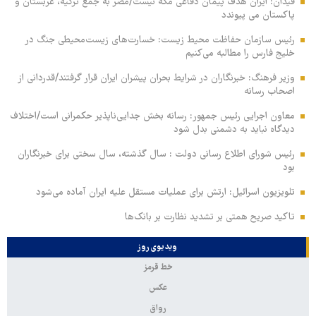
فیدان: ایران هدف پیمان دفاعی مکه نیست/مصر به جمع ترکیه، عربستان و
پاکستان می پیوندد
رئیس سازمان حفاظت محیط زیست: خسارت‌های زیست‌محیطی جنگ در
خلیج فارس را مطالبه‌ می‌کنیم
وزیر فرهنگ: خبرنگاران در شرایط بحران پیشران ایران قرار گرفتند/قدردانی از
اصحاب رسانه
معاون اجرایی رئیس جمهور: رسانه بخش جدایی‌ناپذیر حکمرانی است/اختلاف
دیدگاه نباید به دشمنی بدل شود
رئیس شورای اطلاع رسانی دولت : سال گذشته، سال سختی برای خبرنگاران
بود
تلویزیون اسرائیل: ارتش برای عملیات مستقل علیه ایران آماده می‌شود
تاکید صریح همتی بر تشدید نظارت بر بانک‌ها
ویدیوی روز
خط قرمز
عکس
رواق