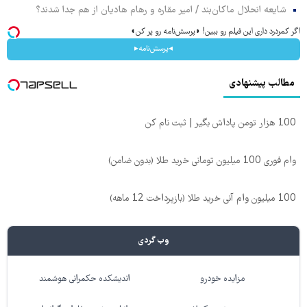
شایعه انحلال ماکان‌بند / امیر مقاره و رهام هادیان از هم جدا شدند؟
اگر کمردرد داری این فیلم رو ببین! ◗پرسش‌نامه رو پر کن◖
◂پرسش‌نامه▸
مطالب پیشنهادی
100 هزار تومن پاداش بگیر | ثبت نام کن
وام فوری 100 میلیون تومانی خرید طلا (بدون ضامن)
100 میلیون وام آنی خرید طلا (بازپرداخت 12 ماهه)
وب گردی
مزایده خودرو
اندیشکده حکمرانی هوشمند