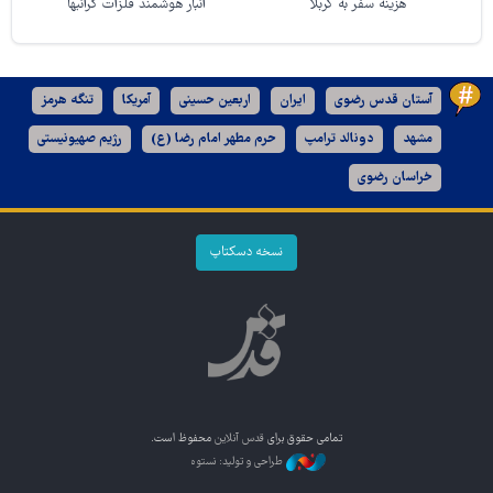
هزینه سفر به کربلا
انبار هوشمند فلزات گرانبها
آستان قدس رضوی
ایران
اربعین حسینی
آمریکا
تنگه هرمز
مشهد
دونالد ترامپ
حرم مطهر امام رضا (ع)
رژیم صهیونیستی
خراسان رضوی
نسخه دسکتاپ
تمامی حقوق برای
قدس آنلاین
محفوظ است.
طراحی و تولید: نستوه