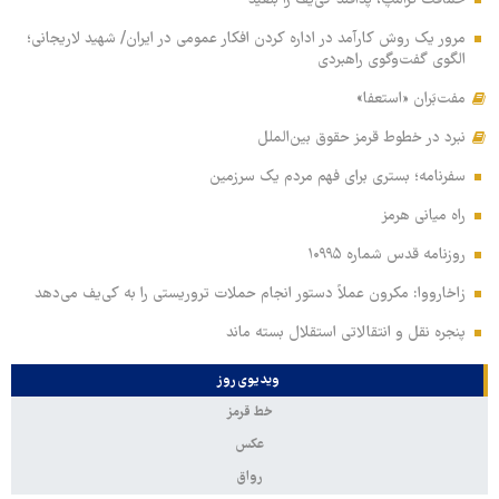
حماقت ترامپ، پدافند کی‌یف را بلعید
مرور یک روش کارآمد در اداره کردن افکار عمومی در ایران/ شهید لاریجانی؛
الگوی گفت‌وگوی راهبردی
مفت‌بَران «استعفا»
نبرد در خطوط قرمز حقوق بین‌الملل
سفرنامه؛ بستری برای فهم مردم یک سرزمین
راه میانی هرمز
روزنامه قدس شماره ۱۰۹۹۵
زاخارووا: مکرون عملاً دستور انجام حملات تروریستی را به کی‌یف می‌دهد
پنجره‌ نقل و انتقالاتی استقلال بسته ماند
ویدیوی روز
خط قرمز
عکس
رواق