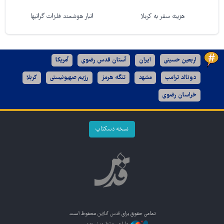
هزینه سفر به کربلا
انبار هوشمند فلزات گرانبها
اربعین حسینی
ایران
آستان قدس رضوی
آمریکا
دونالد ترامپ
مشهد
تنگه هرمز
رژیم صهیونیستی
کربلا
خراسان رضوی
نسخه دسکتاپ
تمامی حقوق برای
قدس آنلاین
محفوظ است.