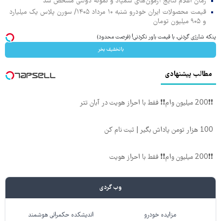
زمان اعلام نتایج آزمون‌های سمپاد و نمونه دولتی مشخص شد
قیمت محصولات ایران خودرو شنبه ۱۰ مرداد ۱۴۰۵/ سورن پلاس یک میلیارد
و ۹۰۵ میلیون تومان
پنکه شارژی گردنی، با قیمت باور نکردنی! (فرصت محدود)
باتخفیف بخر
مطالب پیشنهادی
❗❗200 میلیون وام❗❗ فقط با احراز هویت در آبان تتر
100 هزار تومن پاداش بگیر | ثبت نام کن
❗❗200 میلیون وام❗❗ فقط با احراز هویت
وب گردی
مزایده خودرو
اندیشکده حکمرانی هوشمند