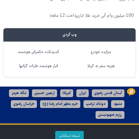
100 میلیون وام آنی خرید طلا (بازپرداخت 12 ماهه)
وب گردی
مزایده خودرو
اندیشکده حکمرانی هوشمند
هزینه سفر به کربلا
انبار هوشمند فلزات گرانبها
آستان قدس رضوی
ایران
آمریکا
اربعین حسینی
تنگه هرمز
مشهد
دونالد ترامپ
حرم مطهر امام رضا (ع)
خراسان رضوی
رژیم صهیونیستی
نسخه دسکتاپ