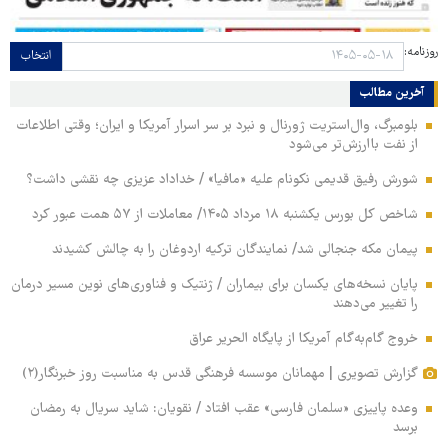
روزنامه:
انتخاب
آخرین مطالب
بلومبرگ، وال‌استریت ژورنال و نبرد بر سر اسرار آمریکا و ایران؛ وقتی اطلاعات
از نفت باارزش‌تر می‌شود
شورش رفیق قدیمی نکونام علیه «مافیا» / خداداد عزیزی چه نقشی داشت؟
شاخص کل بورس یکشنبه ۱۸ مرداد ۱۴۰۵/ معاملات از ۵۷ همت عبور کرد
پیمان مکه جنجالی شد/ نمایندگان ترکیه اردوغان را به چالش کشیدند
پایان نسخه‌های یکسان برای بیماران / ژنتیک و فناوری‌های نوین مسیر درمان
را تغییر می‌دهند
خروج گام‌به‌گام آمریکا از پایگاه الحریر عراق
گزارش تصویری | مهمانان موسسه فرهنگی قدس به مناسبت روز خبرنگار(۲)
وعده پاییزی «سلمان فارسی» عقب افتاد / نقویان: شاید سریال به رمضان
برسد