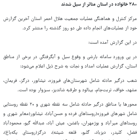
۲۸۰ خانواده در استان متاثر از سیل شدند
مرکز کنترل و هماهنگی عملیات جمعیت هلال احمر استان آخرین گزارش
خود از عملیات‌های انجام داده طی دو روز گذشته را منتشر کرد.
در این گزارش آمده است:
در پی ورورد سامانه بارشی و وقوع سیل و آبگرفتگی در برخی از مناطق
استان، گزارش عملیات امداد و نجات به شرح ذیل اعلام می‌شود:
شعب درگیر حادثه شامل شهرستان‌های فیروزه، نیشابور، درگز، فریمان،
مشهد، خواف، تربت‌جام، بینالود و طرقبه شاندیز، سبزوار بوده است.
محورها یا مناطق درگیر حادثه شامل سه نقطه شهری و ۲۰ نقطه روستایی
شامل شهرهای فیروزه(روستاهای فرده و حسن‌آباد)، نیشابور(معابر شهری و
روستاهای میرآباد و بوژمهران، باغشن، عیش آباد، عبدالله گیو، محمودآباد
فضل، کلیدر، دیزباد، گلبو، قلعه شیشه)، درگز(روستای یکه‌باغ)،