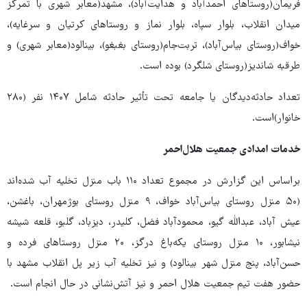
فریمان(روستاهای احمدآباد و هدایت‌آباد)، مشهد(معابر شهری با تمرکز
میدان انقلاب، بلوار سپاه، بلوار نماز و روستاهای کرتیان و سرغایه)،
خواف(روستای بیاس‌آباد)، تربت‌جام(روستای بغبغو)، بینالود(معابر شهری) و
طرقبه شاندیز(روستای شلگرد) بوده است.
تعداد حادثه‌دیدگان یا جامعه تحت تأثیر حادثه شامل ۱۴۰۷ نفر (۲۸۰
خانوار)است.
خدمات امدادی جمعیت‌ هلال‌احمر
براساس این گزارش در مجموع تعداد ۱۱۰ باب منزل تخلیه آب شده‌اند
(۵۰ منزل روستای بیاس‌آباد خواف، ۹ منزل روستای بوژمهران، باغشن،
عیش آباد، عبدالله گیو، محمودآباد فضل، کلیدر، دیزباد، گلبو، قلعه شیشه
نیشابور، ۱۰ منزل روستای یکه‌باغ درگز، ۲۰ منزل روستاهای فرده و
حسن‌آباد، پنج منزل شهر بینالود) و نیز تخلیه آب زیر پل انقلاب مشهد با
حضور هفت تیم جمعیت هلال احمر و نیز آتش‌نشانی در حال انجام است.