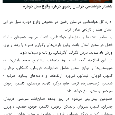
Play
Mute
Settings
PIP
Enter
Dow
هشدار هواشناسی خراسان رضوی درباره وقوع سیل دوباره
fullscree
اداره کل هواشناسی خراسان رضوی در خصوص وقوع دوباره سیل در این
استان هشدار نارنجی صادر کرد.
بر اساس نقشه‌ها و مدل‌های هواشناسی، انتظار می‌رود همچنان سامانه
فعال در سطح استان باعث وقوع بارش‌های رگباری همراه با رعد و برق،
وزش باد شدید، بارش تگرگ، آبگرفتگی، رواناب و سیلاب شود.
در این اطلاعیه آمده است روز پنجشنبه بیشترین حجم بارش‌ها در
شهرستان‌ها و توابع استان شامل صالح‌آباد، فریمان، گلمکان، چناران،
گلبهار، قوچان، نیشابور، فیروزه، ارتفاعات و دامنه‌های بینالود، طرقبه -
شاندیز، تربت‌حیدریه، تربت جام، درگز، کلات، بردسکن، کاشمر، ریوش،
سرخس و مشهد رخ خواهد داد.
همچنین پیش‌بینی می‌شود در روز جمعه صالح‌آباد، سرخس، فریمان،
چناران، گلبهار، سبزوار، بردسکن، ریوش، کاشمر، جوین، جغتای، داورزن،
خوشاب، کلات، درگز، قوچان، طرقبه - شاندیز و مشهد شاهد بیشترین