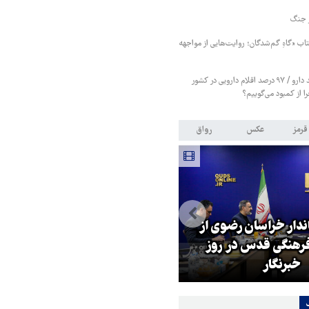
ر جنگ
تاب «گاهِ گم‌شدگان؛ روایت‌هایی از مواجهه
پازل گمشده در تولید دارو / ۹۷ درصد اقلام دارویی در کشور
ا از کمبود می‌گوییم؟
قرمز
عکس
رواق
اندار خراسان رضوی از
بازگشایی تنگه هرمز منوط به
هنگی قدس در روز
پذیرش شروط ایران از سوی آمریک
خبرنگار
است