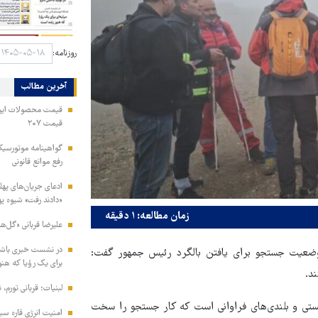
روزنامه:
آخرین مطالب
قیمت ۲۰۷
گواهینامه موتورسیکلت
رفع موانع قانونی
ادعای جریان‌های پهلو
«دادند رفت» شیوه پ
زمان مطالعه: ۱ دقیقه
علیرضا قربانی «گل‌ها
در نشست خبری باشگ
عیت جستجو برای یافتن بالگرد رئیس جمهور گفت:
برای یک رؤیا که هنو
د.
لبنیات؛ قربانی تورم، 
 پستی و بلندی‌های فراوانی است که کار جستجو را سخت
امنیت انرژی قاره سبز