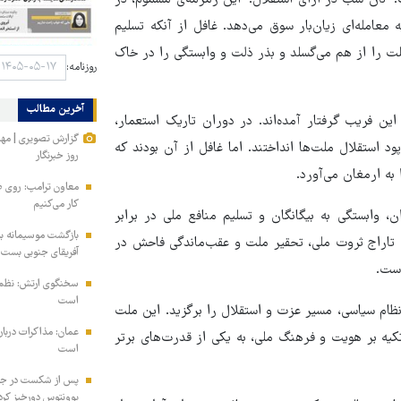
ت: "نان شب در ازای استقلال." این زمزمه‌ی مسموم، در
عامله‌ای زیان‌بار سوق می‌دهد. غافل از آنکه تسلیم
لت را از هم می‌گسلد و بذر ذلت و وابستگی را در خاک
روزنامه:
آخرین مطالب
ن فریب گرفتار آمده‌اند. در دوران تاریک استعمار،
گزارش تصویری | مه
ود استقلال ملت‌ها انداختند. اما غافل از آن بودند که
روز خبرنگار
به ارمغان می‌آورد.
معاون ترامپ: روی طر
کار می‌کنیم
ن، وابستگی به بیگانگان و تسلیم منافع ملی در برابر
بازگشت موسیمانه به 
ر به تاراج ثروت ملی، تحقیر ملت و عقب‌ماندگی فاحش در
آفریقای جنوبی بست
است.
سخنگوی ارتش: نظم ا
است
نظام سیاسی، مسیر عزت و استقلال را برگزید. این ملت
عمان: مذاکرات دربار
تکیه بر هویت و فرهنگ ملی، به یکی از قدرت‌های برتر
است
پس از شکست در جذب
یوونتوس دورخیز کرد