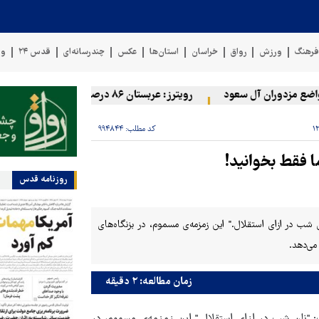
رهنگ
ورزش
رواق
خراسان
استان‌ها
عکس
چندرسانه‌ای
قدس ۲۴
وی
 مزدوران آل سعود
رویترز: عربستان ۸۶ درصد از موشک‌های پاتریوت خود را استفاده کرده است
کد مطلب:
۹۹۴۸۴۴
 فقط بخوانید!
روزنامه قدس
 شب در ازای استقلال." این زمزمه‌ی مسموم، در بزنگاه‌های
می‌دهد.
زمان مطالعه: ۲ دقیقه