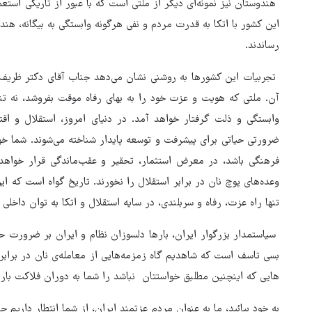
هندوستان نیز نمونه‌ای دیگر از ملتی است که با عبور از تاریکی است
این کشور با اتکا به قدرت مردم و نفی هرگونه وابستگی به بیگانه، هن
رساندند.
تجربیات این کشورها به روشنی نشان می‌دهد جناب آقای دکتر ظریف 
آن. ملتی که هویت و عزت خود را به بهای رفاه موقت بفروشد، نه تن
وابستگی و ذلت گرفتار خواهد آمد. در دنیای امروز، استقلال و اقتدا
ضرورتی حیاتی برای پیشرفت و توسعه پایدار شناخته می‌شوند. شما خو
فرهنگی باشد، در معرض استثمار، تحقیر و عقب‌ماندگی قرار خواهد 
وعده‌های پوچ نان در برابر استقلال را نخورند. تاریخ گواه است که ا
تنها راه عزت، رفاه و سربلندی، در سایه استقلال و اتکا به توان داخلی 
سیاستمدار بزرگوار ایران، بارها دلسوزان نظام و ایران بر ضرورت حفظ
بسی تاسف است که شاهدیم گاه زمزمه‌هایی از معامله‌ی نان در برابر 
هایی که اینچنین مطلبق خواستتان نباشد را شما به دوران فلاکت بار 
بازگشایی تنگه هرمز منوط به
پذیرش شروط ایران از سوی آمری
به خود بیائید، ما به عنوان مردم عزتمند ایران، از شما انتطار داریم