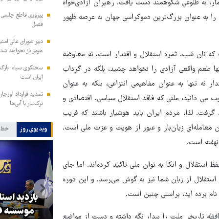
عمار، به طلوعی شکوهمند دست یافت. رهبران آزادی‌خواه
پیروزی قاطع چلسی بر
د را به عنوان بزرگ‌ترین دموکراسی جهان به عرصه ظهور
فصل
دبیر شورای عالی امنی
هرمز باز نخواهد شد
که نان شب، ثمره استقلال و اقتدار است، نه معاوضه
ها طعم واقعی آزادی را نخواهد چشید، بلکه در گرداب
سخنگوی سپاه: بازگش
ایران است
ر نه تنها به عنوان مفاهیمی انتزاعی، بلکه به عنوان
تمدید قرارداد اوزجان
ب می دانید، ملتی که فاقد استقلال سیاسی، اقتصادی و
ترک‌تبار با آبی‌ها
گرفت. لذا، مردم ایران باید هوشیار باشند که فریب
ین معامله‌ای زیان‌بار و عبور از هویت و عزت ملی است.
ویدیوی روز
خط 
نهفته است.
 استقلال و اتکا به توان ملی تاکید کرده‌اند. اما جای
استقلال از زبان شما نیز به گوش می‌رسد. و این دوره
نام برده اید، براستی چنین است.
بازدید است
کا
پزشکیان: گفت‌وگوها آمریکا را
موسسه فر
 حافظه تاریخی ملت را بیدار نگه داشته و دست از مواضع