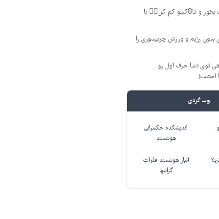
فقط2ماه❗ پودرجلبک بخور و تا8کیلو کم کن👌🏻 با
 بدون رژیم و ورزش چربیسوزی را
ی توی دنیا حرف اول رو
ا امشب)
وب گردی
اندیشکده حکمرانی
هوشمند
بلا
انبار هوشمند فلزات
گرانبها