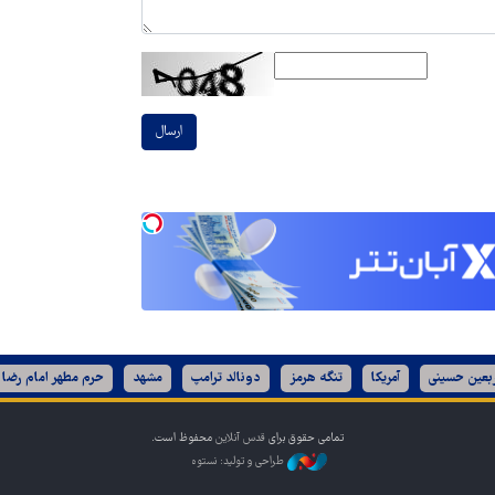
ارسال
ربعین حسینی
آمریکا
تنگه هرمز
دونالد ترامپ
مشهد
حرم مطهر امام رضا 
تمامی حقوق برای
قدس آنلاین
محفوظ است.
طراحی و تولید: نستوه