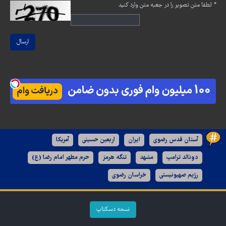
*
لطفا متن تصویر را در جعبه متن وارد کنید
ارسال
آستان قدس رضوی
ایران
اربعین حسینی
آمریکا
دونالد ترامپ
مشهد
تنگه هرمز
حرم مطهر امام رضا (ع)
رژیم صهیونیستی
خراسان رضوی
نسخه دسکتاپ