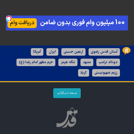
آستان قدس رضوی
اربعین حسینی
ایران
آمریکا
دونالد ترامپ
مشهد
تنگه هرمز
حرم مطهر امام رضا (ع)
رژیم صهیونیستی
کربلا
نسخه دسکتاپ