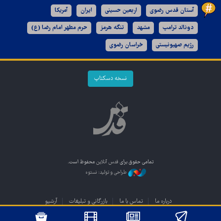
آستان قدس رضوی
اربعین حسینی
ایران
آمریکا
دونالد ترامپ
مشهد
تنگه هرمز
حرم مطهر امام رضا (ع)
رژیم صهیونیستی
خراسان رضوی
نسخه دسکتاپ
تمامی حقوق برای
قدس آنلاین
محفوظ است.
طراحی و تولید: نستوه
درباره ما
تماس با ما
بازرگانی و تبلیغات
آرشیو