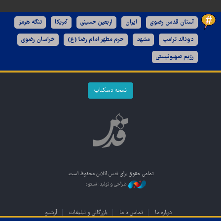
آستان قدس رضوی
ایران
اربعین حسینی
آمریکا
تنگه هرمز
دونالد ترامپ
مشهد
حرم مطهر امام رضا (ع)
خراسان رضوی
رژیم صهیونیستی
نسخه دسکتاپ
تمامی حقوق برای
قدس آنلاین
محفوظ است.
طراحی و تولید: نستوه
درباره ما
تماس با ما
بازرگانی و تبلیغات
آرشیو