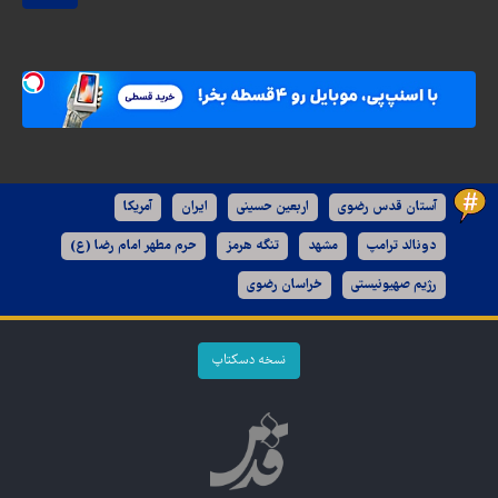
آستان قدس رضوی
اربعین حسینی
ایران
آمریکا
دونالد ترامپ
مشهد
تنگه هرمز
حرم مطهر امام رضا (ع)
رژیم صهیونیستی
خراسان رضوی
نسخه دسکتاپ