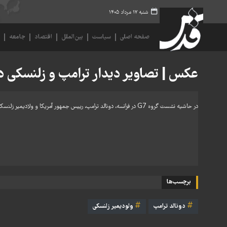
شنبه ۱۷ مرداد ۱۴۰۵
صفحه اصلی
سیاست
بین‌الملل
اقتصاد
جامعه
ف
عکس | تصاویر دیدار ترامپ و زلنسکی د
در حاشیه نشست گروه G7 در فرانسه، دونالد ترامپ، رییس جمهور آمریکا و ولادیمیر زلنسکی، رییس جمهور اوکراین با یکدیگر دیدار و گفتگو کردند.
برچسب‌ها
دونالد ترامپ
ولودیمیر زلنسکی