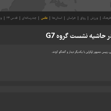
رهنگ
ورزش
رواق
خراسان
استان‌ها
عکس
چندرسانه‌ای
قدس ۲۴
وی
ر حاشیه نشست گروه G7