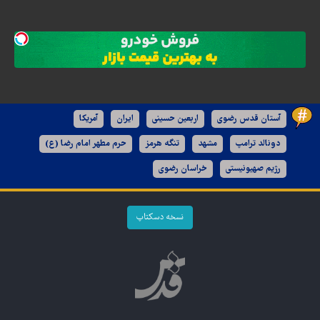
آستان قدس رضوی
اربعین حسینی
ایران
آمریکا
دونالد ترامپ
مشهد
تنگه هرمز
حرم مطهر امام رضا (ع)
رژیم صهیونیستی
خراسان رضوی
نسخه دسکتاپ