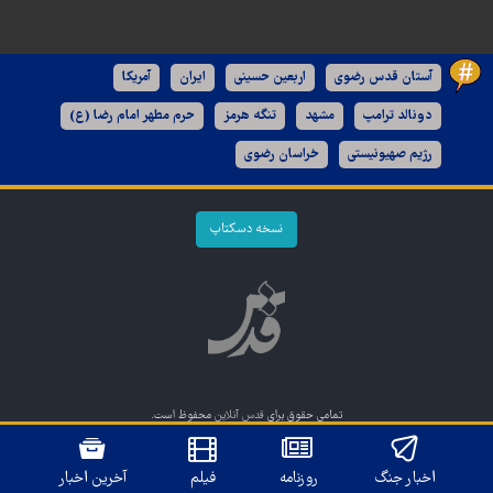
آستان قدس رضوی
اربعین حسینی
ایران
آمریکا
دونالد ترامپ
مشهد
تنگه هرمز
حرم مطهر امام رضا (ع)
رژیم صهیونیستی
خراسان رضوی
نسخه دسکتاپ
تمامی حقوق برای
قدس آنلاین
محفوظ است.
طراحی و تولید: نستوه
اخبار جنگ
روزنامه
فیلم
آخرین اخبار