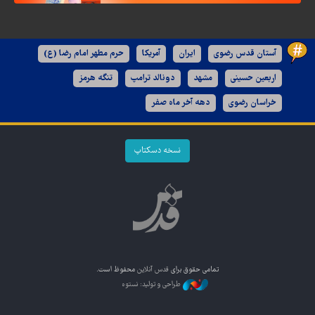
آستان قدس رضوی
ایران
آمریکا
حرم مطهر امام رضا (ع)
اربعین حسینی
مشهد
دونالد ترامپ
تنگه هرمز
خراسان رضوی
دهه آخر ماه صفر
نسخه دسکتاپ
تمامی حقوق برای
قدس آنلاین
محفوظ است.
طراحی و تولید: نستوه