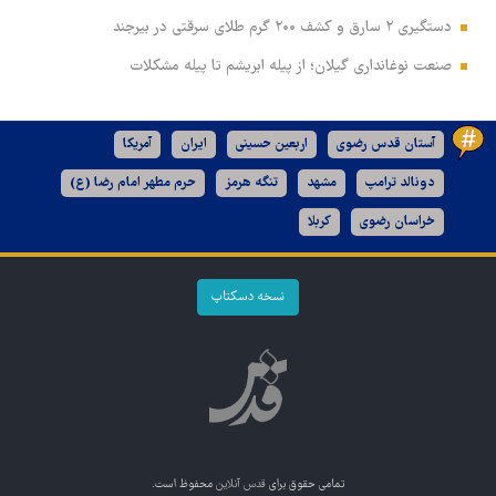
دستگیری ۲ سارق و کشف ۲۰۰ گرم طلای سرقتی در بیرجند
صنعت نوغانداری گیلان؛ از پیله ابریشم تا پیله مشکلات
آستان قدس رضوی
اربعین حسینی
ایران
آمریکا
دونالد ترامپ
مشهد
تنگه هرمز
حرم مطهر امام رضا (ع)
خراسان رضوی
کربلا
نسخه دسکتاپ
تمامی حقوق برای
قدس آنلاین
محفوظ است.