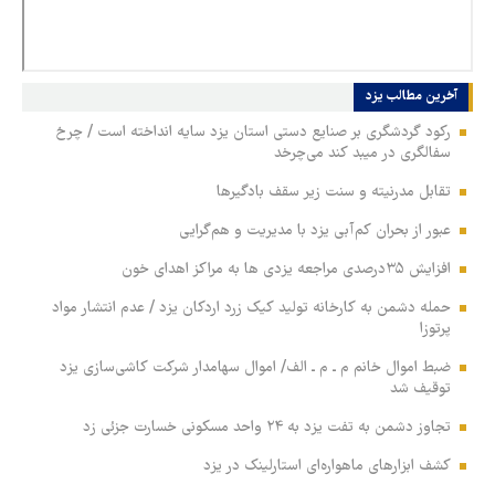
آخرین مطالب‏‏‏‏‏ یزد
رکود گردشگری بر صنایع دستی استان یزد سایه انداخته است / چرخ
سفالگری در میبد کند می‌چرخد
تقابل مدرنیته و سنت زیر سقف بادگیرها
عبور از بحران کم‌آبی یزد با مدیریت و هم‌گرایی
افزایش ۳۵درصدی مراجعه یزدی ها به مراکز اهدای خون
حمله دشمن به کارخانه تولید کیک زرد اردکان یزد / عدم انتشار مواد
پرتوزا
ضبط اموال خانم م ـ م ـ الف/ اموال سهامدار شرکت کاشی‌سازی‌ یزد
توقیف شد
تجاوز دشمن به تفت یزد به ۲۴ واحد مسکونی خسارت جزئی زد
کشف ابزارهای ماهواره‌ای استارلینک در یزد