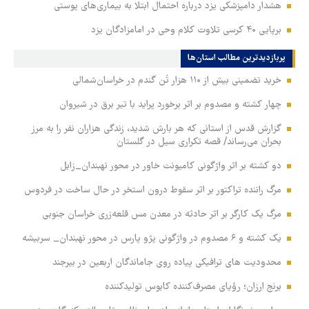
هشدار دامپزشکی یزد درباره احتمال ابتلا به بیماری‌های پوستی
برپایی ۴۰ کرسی تلاوت کلام وحی در امامزادگان یزد
پربازدیدترین‌ مطالب استان‌ها
خرید تضمینی بیش از ۱۱۰ هزار تُن گندم در خراسان‌شمالی
چهار کشته و مصدوم بر اثر برخورد پراید با تیر برق در شیروان
گزارش قدس از استانی که هر بارش شدید، زندگی هزاران نفر را به مرز
بحران می‌رساند/ قصه تکراری سیل در گلستان
دو کشته بر اثر واژگونی کامیونت خاور در محور نهبندان_زابل
مرگ راننده تراکتور بر اثر سقوط درون استخر در حال ساخت در فردوس
مرگ یک کارگر بر اثر حادثه در معدن مس قلعه‌زری خراسان جنوبی
یک کشته و ۶ مصدوم در واژگونی پژو پارس در محور نهبندان_ سربیشه
محدودیت های ترافیکی پیاده روی جاماندگان اربعین در بیرجند
برنج ارزان؛ رؤیای مصرف‌کننده کابوس تولیدکننده