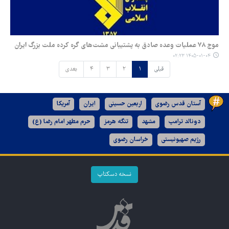
موج ۷۸ عملیات وعده صادق به پشتیبانی مشت‌های گره کرده ملت بزرگ ایران
۱۴۰۵-۰۱-۰۴ ۰۲:۲۳
قبلی
۱
۲
۳
۴
بعدی
آستان قدس رضوی
اربعین حسینی
ایران
آمریکا
دونالد ترامپ
مشهد
تنگه هرمز
حرم مطهر امام رضا (ع)
رژیم صهیونیستی
خراسان رضوی
نسخه دسکتاپ