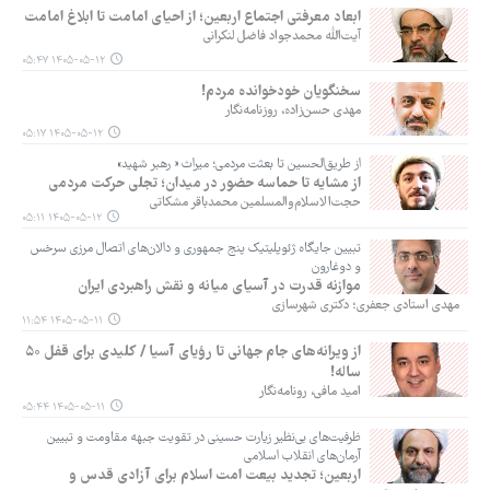
ابعاد معرفتی اجتماع اربعین؛ از احیای امامت تا ابلاغ امامت
آیت‌الله محمدجواد فاضل لنکرانی
۱۴۰۵-۰۵-۱۲ ۰۵:۴۷
سخنگویان خودخوانده مردم!
مهدی حسن‌زاده، روزنامه‌نگار
۱۴۰۵-۰۵-۱۲ ۰۵:۱۷
از طریق‌الحسین تا بعثت مردمی؛ میراث « رهبر شهید»
از مشایه تا حماسه حضور در میدان؛ تجلی حرکت مردمی
حجت‌الاسلام‌والمسلمین محمدباقر مشکاتی
۱۴۰۵-۰۵-۱۲ ۰۵:۱۱
تبیین جایگاه ژئوپلیتیک پنج جمهوری و دالان‌های اتصال مرزی سرخس
و دوغارون
موازنه قدرت در آسیای میانه و نقش راهبردی ایران
مهدی استادی جعفری؛ دکتری شهرسازی
۱۴۰۵-۰۵-۱۱ ۱۱:۵۴
از ویرانه‌های جام جهانی تا رؤیای آسیا / کلیدی برای قفل ۵۰
ساله!
امید مافی، رونامه‌نگار
۱۴۰۵-۰۵-۱۱ ۰۵:۴۴
‏ظرفیت‌های بی‌نظیر زیارت حسینی در تقویت جبهه مقاومت و تبیین
آرمان‌های انقلاب اسلامی
اربعین؛ تجدید بیعت امت اسلام برای آزادی قدس و