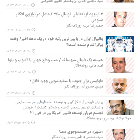
سید مجتبی جلالی، پژوهشگر حقوق خصوصی
۱۴۰۵-۰۵-۰۱ ۰۵:۵۷
۳ اپیزود از تعطیلی فوتبال ۳۶۰ / عادل در ترازوی افکار
عمومی
حمیدرضا عرب، روزنامه‌نگار
۱۴۰۵-۰۴-۳۱ ۰۳:۲۷
والیبال ایران در پایین‌ترین رتبه خود در یک دهه اخیر/ وقت
پیاتزا تمام نشده است؟
۱۴۰۵-۰۴-۳۰ ۰۸:۴۳
هیمنه یک فینال سهمناک / شب وداع جهان با آشوب و بلوا
امید مافی، رونامه‌نگار
۱۴۰۵-۰۴-۲۸ ۰۵:۳۵
دلواپسی برای جنوب یا سفیدشویی چهره قاتل؟
مهدی حسن‌زاده، روزنامه‌نگار
۱۴۰۵-۰۴-۲۷ ۰۵:۴۷
روایتی تاریخی از شکل‌گیری و توسعه ساختارهای سیاست خارجی
واشنگتن توسط لیندسی گراهام و شرکای کثیف‌تر از خودش
تجسم عریان توسعه‌طلبی آمریکایی در قرن ۲۱
جواد نوائیان رودسری، روزنامه‌نگار
۱۴۰۵-۰۴-۲۵ ۰۶:۰۷
«شهر» در جست‌وجوی معنا
سیدمصطفی فاطمی‌نسب، روزنامه‌نگار