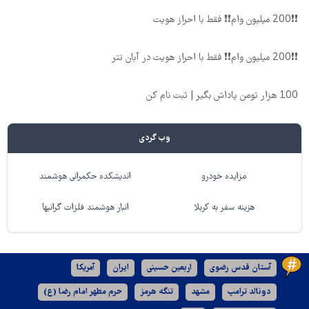
❗❗200 میلیون وام❗❗ فقط با احراز هویت
❗❗200 میلیون وام❗❗ فقط با احراز هویت در آبان تتر
100 هزار تومن پاداش بگیر | ثبت نام کن
وب گردی
مزایده خودرو
اندیشکده حکمرانی هوشمند
هزینه سفر به کربلا
انبار هوشمند فلزات گرانبها
آستان قدس رضوی
اربعین حسینی
ایران
آمریکا
دونالد ترامپ
مشهد
تنگه هرمز
حرم مطهر امام رضا (ع)