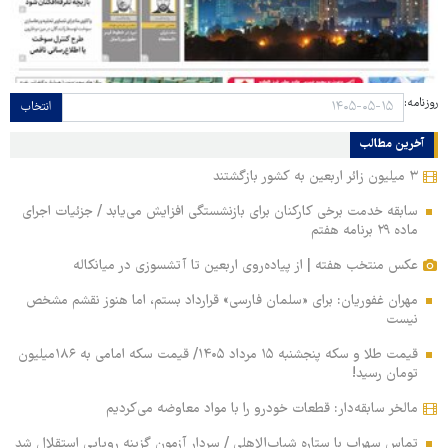
روزنامه:
انتخاب
آخرین مطالب
۳ میلیون زائر اربعین به کشور بازگشتند
سابقه خدمت برخی کارکنان برای بازنشستگی افزایش می‌یابد / جزئیات اجرای
ماده ۲۹ برنامه هفتم
عکس منتخب هفته | از پیاده‌روی اربعین تا آتشسوزی در میانکاله
مهران غفوریان: برای «سلمان فارسی» قرارداد بستم، اما هنوز نقشم مشخص
نیست
قیمت طلا و سکه پنجشنبه ۱۵ مرداد ۱۴۰۵/ قیمت سکه امامی به ۱۸۶میلیون
تومان رسید!
مالخر سابقه‌دار: قطعات خودرو را با مواد معاوضه می‌کردیم
تماس سهراب با ستاره شباب‌الاهلی / سردار آزمون گزینه رویایی استقلال شد