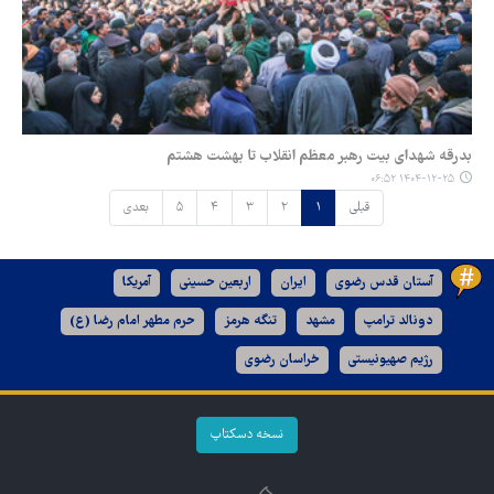
بدرقه شهدای بیت رهبر معظم انقلاب تا بهشت هشتم
۱۴۰۴-۱۲-۲۵ ۰۶:۵۲
قبلی
۱
۲
۳
۴
۵
بعدی
آستان قدس رضوی
ایران
اربعین حسینی
آمریکا
دونالد ترامپ
مشهد
تنگه هرمز
حرم مطهر امام رضا (ع)
رژیم صهیونیستی
خراسان رضوی
نسخه دسکتاپ