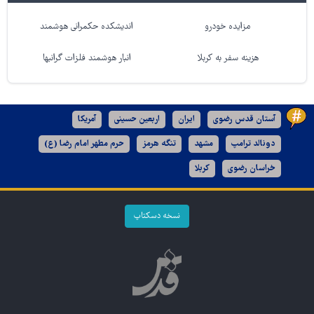
مزایده خودرو
اندیشکده حکمرانی هوشمند
هزینه سفر به کربلا
انبار هوشمند فلزات گرانبها
آستان قدس رضوی
ایران
اربعین حسینی
آمریکا
دونالد ترامپ
مشهد
تنگه هرمز
حرم مطهر امام رضا (ع)
خراسان رضوی
کربلا
نسخه دسکتاپ