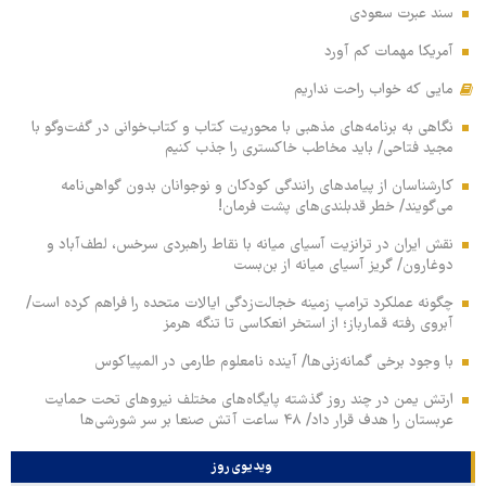
سند عبرت سعودی
آمریکا مهمات کم آورد
مایی که خواب راحت نداریم
نگاهی به برنامه‌های مذهبی با محوریت کتاب و کتاب‌خوانی در گفت‌وگو با
مجید فتاحی/ باید مخاطب خاکستری را جذب کنیم
کارشناسان از پیامدهای رانندگی کودکان و نوجوانان بدون گواهی‌نامه
می‌گویند/ خطر قدبلندی‌های پشت فرمان!
نقش ایران در ترانزیت آسیای میانه با نقاط راهبردی سرخس، لطف‌آباد و
دوغارون/ گریز آسیای میانه از بن‌بست
چگونه عملکرد ترامپ زمینه خجالت‌زدگی ایالات متحده را فراهم کرده است/
آبروی رفته قمارباز؛ از استخر انعکاسی تا تنگه هرمز
با وجود برخی گمانه‌زنی‌ها/ آینده نامعلوم طارمی در المپیاکوس
ارتش یمن در چند روز گذشته پایگاه‌های مختلف نیروهای تحت حمایت
عربستان را هدف قرار داد/ ۴۸ ساعت آتش صنعا بر سر شورشی‌ها
ویدیوی روز