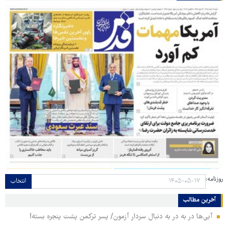
روزنامه:
انتخاب
آخرین مطالب
آبی‌ها در به در به دنبال سردار آزمون/ پسر ترکمن پشت پنجره بسته!