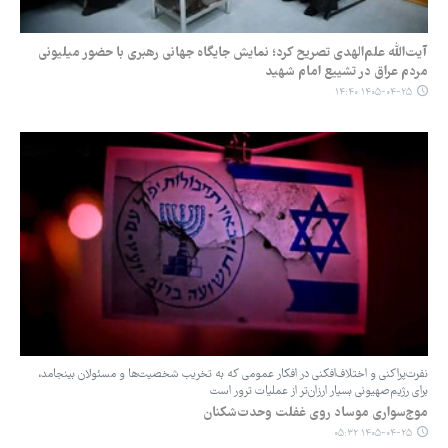
آیت‌الله علم‌الهدی تصریح کرد؛ نمایش جایگاه جهانی رهبری با حضور میلیونی
مردم عراق در تشییع امام شهید
۱۴۰۵-۰۴-۲۵ ۱۴:۴۰
نفرت‌پراکنی و اختلاف‌افکنی در افکار عمومی که به تخریب شخصیت‌ها و مسئولان بینجامد،
برای رژیم‌صهیونی بسیار ارزان‌تر از عملیات ترور است
موج‌سواری موساد روی غفلت وحدت‌شکنان
۱۴۰۵-۰۴-۲۵ ۰۵:۳۲