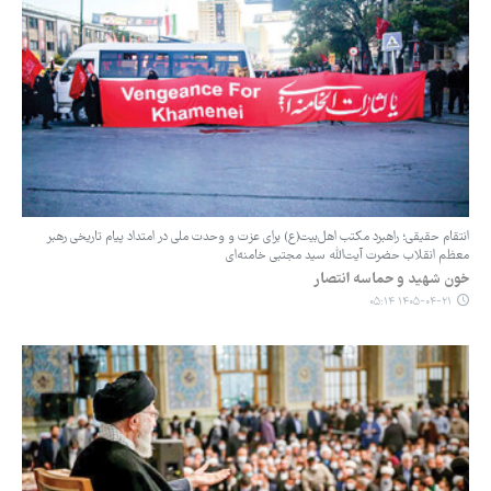
انتقام حقیقی؛ راهبرد مکتب اهل‌بیت(ع) برای عزت و وحدت ملی در امتداد پیام تاریخی رهبر
معظم انقلاب حضرت آیت‌الله سید مجتبی خامنه‌ای
‏خون شهید و حماسه انتصار
۱۴۰۵-۰۴-۲۱ ۰۵:۱۴