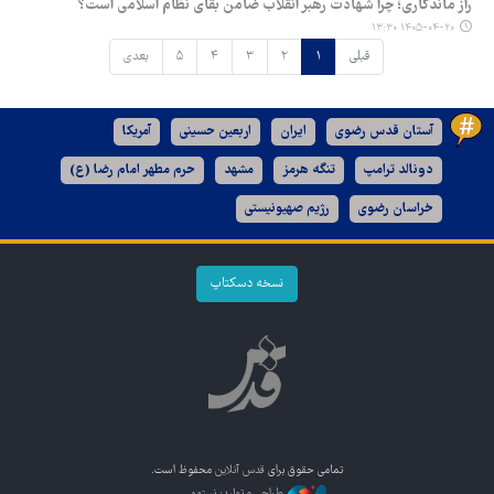
راز ماندگاری؛ چرا شهادت رهبر انقلاب ضامن بقای نظام اسلامی است؟
۱۴۰۵-۰۴-۲۰ ۱۳:۳۰
قبلی
۱
۲
۳
۴
۵
بعدی
آستان قدس رضوی
ایران
اربعین حسینی
آمریکا
دونالد ترامپ
تنگه هرمز
مشهد
حرم مطهر امام رضا (ع)
خراسان رضوی
رژیم صهیونیستی
نسخه دسکتاپ
تمامی حقوق برای
قدس آنلاین
محفوظ است.
طراحی و تولید: نستوه