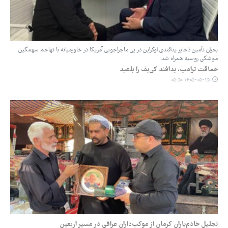
بحران تأمین ذخایر پدافندی اوکراین در پی ماجراجویی آمریکا در خاورمیانه با تهاجم سهمگین
موشکی روسیه همراه شد
حماقت ترامپ، پدافند کی‌یف را بلعید
۱۴۰۵-۰۵-۱۵ ۰۵:۵۰
تجلیل خادم‌یاران کرمان از موکب‌داران عراقی در مسیر اربعین