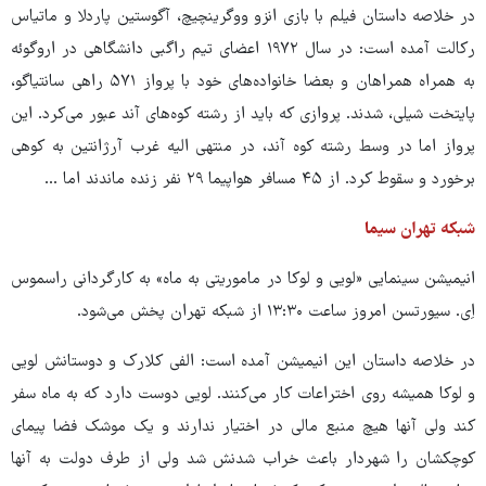
در خلاصه داستان فیلم با بازی انزو ووگرینچیچ، آگوستین پاردلا و ماتیاس
رکالت آمده است: در سال ۱۹۷۲ اعضای تیم راگبی دانشگاهی در اروگوئه
به همراه همراهان و بعضا خانواده‌های خود با پرواز ۵۷۱ راهی سانتیاگو،
پایتخت شیلی، شدند. پروازی که باید از رشته کوه‌های آند عبور می‌کرد. این
پرواز اما در وسط رشته کوه آند، در منتهی الیه غرب آرژانتین به کوهی
برخورد و سقوط کرد. از ۴۵ مسافر هواپیما ۲۹ نفر زنده ماندند اما ...
شبکه تهران سیما
انیمیشن سینمایی «لویی و لوکا در ماموریتی به ماه» به کارگردانی راسموس
اِی. سیورتسن امروز ساعت ۱۳:۳۰ از شبکه تهران پخش می‌شود.
در خلاصه داستان این انیمیشن آمده است: الفی کلارک و دوستانش لویی
و لوکا همیشه روی اختراعات کار می‌کنند. لویی دوست دارد که به ماه سفر
کند ولی آنها هیچ منبع مالی در اختیار ندارند و یک موشک فضا پیمای
کوچکشان را شهردار باعث خراب شدنش شد ولی از طرف دولت به آنها