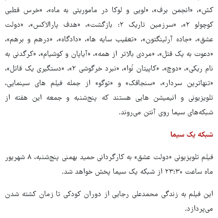
کش»، «انجمن برف»، «لویی و لوکا در ماموریتی به ماه»، «خرس قطبی
کوچولو ۲»، «سرزمین تاریک ۲: بازگشت»، «هدف پارالاکس»، «دولت
عشق»، «جاده آرلینگتون»، «تعقیب سایه ها»، «دادگاه»، «درهم و برهم»،
«دعوت به یک قتل»، «مردی بالاتر از همه»، «آیاپان و کوشیام»، «کرگدنی به
نام ریکی»، «دوچ»، «کاپیتان نُوا»، «نبرد خرگوشی ۲»، «دستگیری یک قاتل»،
«تنهاترین سردار»، «سنجاقک» و «توگو» از جمله فیلم های سینمایی،
تلویزیونی و انیمیشن هایی هستند که پنج‌شنبه و جمعه این هفته از
شبکه‌های سیما روی آنتن می‌روند.
شبکه یک سیما
فیلم تلویزیونی «دولت عشق» به کارگردانی حمید بهمنی پنج‌شنبه، ۸ شهریور
ماه ساعت ۲۳:۳۰ از شبکه یک سیما پخش خواهد شد.
این فیلم به زندگی محمدعلی رجایی از دوران کودکی تا زمان کشته شدن
می‌پردازد.