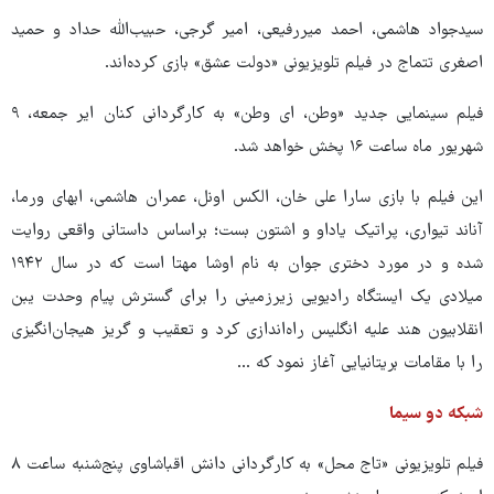
سیدجواد هاشمی، احمد میررفیعی، امیر گرجی، حبیب‌الله حداد و حمید
اصغری تتماج در فیلم تلویزیونی «دولت عشق» بازی کرده‌اند.
فیلم سینمایی جدید «وطن، ای وطن» به کارگردانی کنان ایر جمعه، ۹
شهریور ماه ساعت ۱۶ پخش خواهد شد.
این فیلم با بازی سارا علی خان، الکس اونل، عمران هاشمی، ابهای ورما،
آناند تیواری، پراتیک یاداو و اشتون بست؛ براساس داستانی واقعی روایت
شده و در مورد دختری جوان به نام اوشا مهتا است که در سال ۱۹۴۲
میلادی یک ایستگاه رادیویی زیرزمینی را برای گسترش پیام وحدت یبن
انقلابیون هند علیه انگلیس راه‌اندازی کرد و تعقیب و گریز هیجان‌انگیزی
را با مقامات بریتانیایی آغاز نمود که ...
شبکه دو سیما
فیلم تلویزیونی «تاج محل» به کارگردانی دانش اقباشاوی پنج‌شنبه ساعت ‌۸