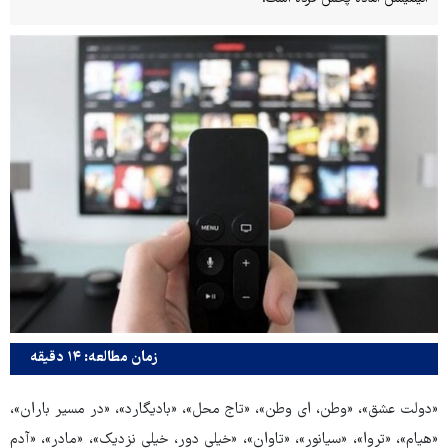
زمان مطالعه: ۱۴ دقیقه
«دولت عشق»، «وطن، ای وطن»، «تاج محل»، «بادیگارد»، «در مسیر باران»،
«هیام»، «تروا»، «سیانور»، «تاوان»، «خیلی دور، خیلی نزدیک»، «مادر»، «آدم