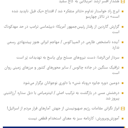
هشدار افسر ارشد آمریکایی به کاخ سفید
ایرج راد خواستار تداوم «تئاتر متفکر» شد / افتتاح «یک فیل ناپدید شده
است» در تالار چهارسو
گزارش گاردین از رفتار رئیس‌جمهور آمریکا؛ دیپلماسی ترامپ در حد مهدکودک
است
آینده نامشخص طارمی در المپیاکوس / مهاجم ایرانی هنوز پیشنهادی رسمی
ندارد
سردار ابن‌الرضا: دست نیروهای مسلح برای پاسخ به تهدیدات پُر است
ترافیک سنگین در جاده چالوس / سایر محورهای کشور و مرزهای زمینی روان
است
دومین دوره جایزه «روباه شنی» با داوری نوجوانان برگزار می‌شود
درخشش مسی در بازگشت به ترکیب اصلی / اینترمیامی با دبل ستاره آرژانتینی
پیروز شد
ابراز نگرانی مقامات رژیم صهیونیستی از جهش آمارهای فرار مردم از اسرائیل!
آموزش‌وپرورش: کارنامه سبز به معنای استخدام قطعی نیست