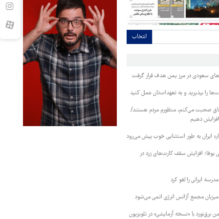
انتخاب
وهای سعودی در مرز یمن هدف قرار گرفت
ا را بپذیرید و به تعهدات‌تان عمل کنید
فاق صحبت می‌کنم، منظورم مردم هستند/
 افزایش دهیم
ره ایران به طور استثنایی خوب پیش می‌رود
ی یوفا؛ افزایش سقف کارت‌های زرد در
رسه ایرانی را لغو کرد
 میزبان مجمع آژانس انرژی اتمی می‌شود
 برق‌نورد با «نسخه آزمایشی» در تلویزیون