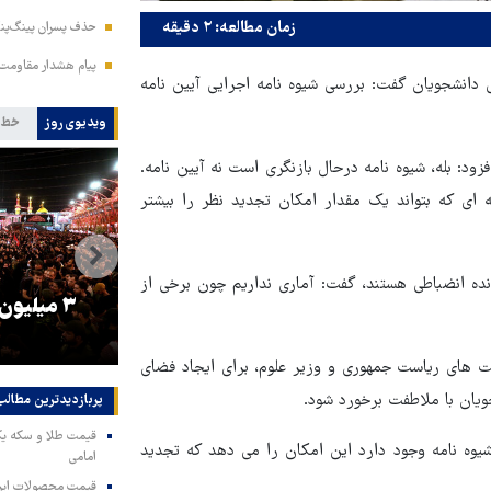
زمان مطالعه: ۲ دقیقه
حذف پسران پینگ‌پنگ
پیام هشدار مقاومت
طی دانشجویان گفت: بررسی شیوه نامه اجرایی آیین نامه
ویدیوی روز
خط 
ود: بله، شیوه نامه درحال بازنگری است نه آیین نامه.
ای که بتواند یک مقدار امکان تجدید نظر را بیشتر
نده انضباطی هستند، گفت: آماری نداریم چون برخی از
را
ترامپ نماد فساد، اقتدارگرایی و
۳ میلیون
جنگ‌طلبی است!
ست های ریاست جمهوری و وزیر علوم، برای ایجاد فضای
ویان با ملاطفت برخورد شود.
پربازدیدترین‌ مطالب
شیوه نامه وجود دارد این امکان را می دهد که تجدید
امامی