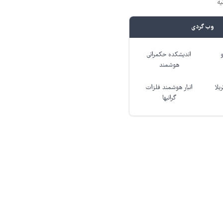
یه
وب گردی
اندیشکده حکمرانی
هوشمند
بلا
انبار هوشمند فلزات
گرانبها