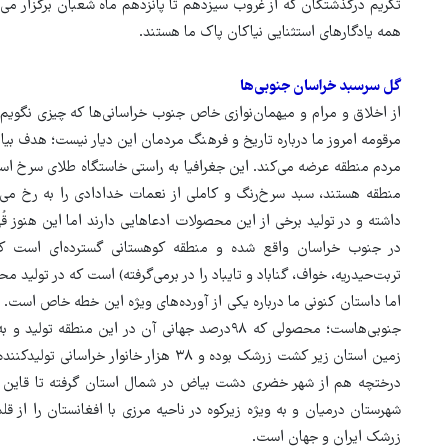
تکریم درگذشتگان که از غروب سیزدهم تا پانزدهم ماه شعبان برگزار می‌شو
ور مقاومت، آمریکا را
ترامپ نماد فساد، اقتدارگرایی 
همه یادگارهای استثنایی نیاکان پاک ما هستند.
طقه درمانده کرد
جنگ‌طلبی است!
گل سرسبد خراسان جنوبی‌ها
از اخلاق و مرام و میهمان‌نوازی خاص جنوب خراسانی‌ها که چیزی نگویم؛ 
مرقومه امروز ما درباره تاریخ و فرهنگ مردمان این دیار نیست؛ هدف بیان
مردم منطقه عرضه می‌کند. این جغرافیا به راستی خاستگاه طلای سرخ ا
منطقه هستند، سبد سرخ‌رنگ و کاملی از نعمات خدادادی را به رخ می‌
داشته و در تولید برخی از این محصولات ادعاهایی دارند اما این هنوز قُ
در جنوب خراسان واقع شده و منطقه کوهستانی گسترده‌ای است که
تربت‌حیدریه، خواف، گناباد و تایباد را در برمی‌گرفته) است که در تولید 
اما داستان کنونی ما درباره یکی از آورده‌های ویژه این خطه خاص است
زمین استان زیر کشت زرشک بوده و ۳۸ هزار خ
درختچه هم از شهر خضری دشت بیاض در شمال استان گرفته تا قاین و 
شهرستان درمیان و به ویژه زیرکوه در ناحیه مرزی با افغانستان را از
زرشک ایران و جهان است.