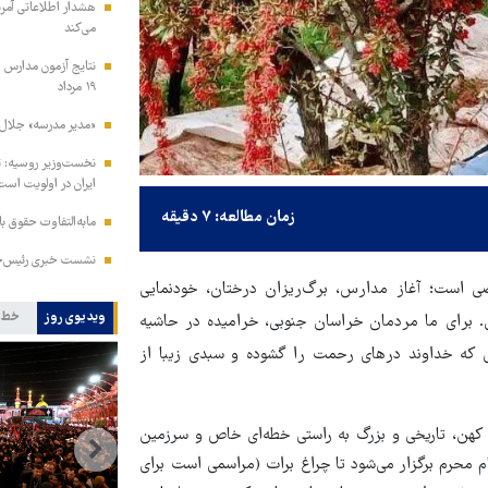
هشدار اطلاعاتی آمری
می‌کند
نتایج آزمون مدارس س
۱۹ مرداد
«مدیر مدرسه» جلال 
نخست‌وزیر روسیه:‌ ت
ایران در اولویت است
زمان مطالعه: ۷ دقیقه
مابه‌التفاوت حقوق 
نشست خبری رئیس‌جمه
صی است؛ آغاز مدارس، برگ‌ریزان درختان، خودنمایی
ویدیوی روز
خط 
ن. برای ما مردمان خراسان جنوبی، خرامیده در حاشیه
ی که خداوند درهای رحمت را گشوده و سبدی زیبا از
ان کهن، تاریخی و بزرگ به راستی خطه‌ای خاص و سرزمین
ام محرم برگزار می‌شود تا چراغ برات (مراسمی است برای