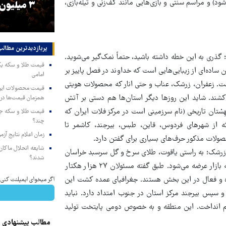
د) و مراسم سنتی و بازی‌هایی مانند کف‌زنی و تیله‌بازی،
و
۳ میلیون زائر اربعین به کشور
هماهنگی محو
بازگشتند
در من
پربازدیدترین‌ مطالب
گذری به این خطه داشته باشید، حتماً نمک‌گیر می‌شوید.
 ساده‌ای از زیبایی‌هایی است که خداوند در فصل پاییز بر
امامی
ست. زعفران، زرشک، عناب و حتی انار که محصولات هویتی
کشند. شاید این روزها دیگر استان‌ها هم دستی بر آتش
همزمان قیمت‌ها در ب
هِسْتان تاریخی (نام سرزمینی است در مرکز فلات ایران که
چند؟
 از شهرهای فردوس، قاین، طبس، بیرجند، کاشمر تا
زمان اعلام نتایج آ
محصولات مذکور حرف‌های بسیاری برای گفتن دارد.
شایعه انحلال ماکان‌ب
. زرشک؛ به راستی یاقوت، طلای سرخ و گل سرسبد خراسان
شدند؟
جنوبی‌هاست؛ محصولی که ۹۸درصد جهانی آن در این منطقه تولید و به بازار عرضه می‌شود. طبق گفته مسئولان ۲۷ هزار هکتار
انوار خراسانی تولیدکننده و فعال در این بخش هستند. جغرافیای عمده کشت این
اگر میخوای ایمپلنت کنی الان وقتشه 
سپس بیرجند مرکز استان در جنوب امتداد دارد. نباید
 قلم انداخت. این منطقه و به خصوص دومی پایتخت تولید
مطالب پیشنهادی