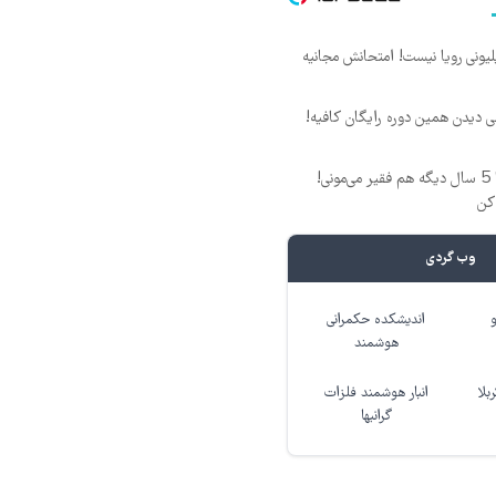
د ماهی 800 میلیونی رویا نیست! امتحانش مجانیه
لی دیدن همین دوره رایگان کافیه!
این دوره رو نبینی، تا 5 سال دیگه هم فقیر می‌مونی!
کن
وب گردی
اندیشکده حکمرانی
هوشمند
بلا
انبار هوشمند فلزات
گرانبها