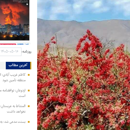
روزنامه:
آخرین مطالب
کاظم غریب آبادی: ا
منطقه تأمین شود
اردوغان: توافقنامه
است
المشاط به عربستان: 
نخواهد داشت
بسنت مدعی شد: به ز