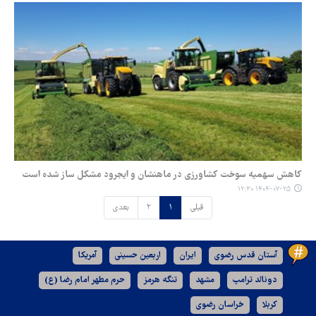
کاهش سهمیه سوخت کشاورزی در ماهنشان و ایجرود مشکل ساز شده است
۱۴۰۴-۰۷-۲۵ ۱۲:۳۰
قبلی
۱
۲
بعدی
آستان قدس رضوی
ایران
اربعین حسینی
آمریکا
دونالد ترامپ
مشهد
تنگه هرمز
حرم مطهر امام رضا (ع)
کربلا
خراسان رضوی