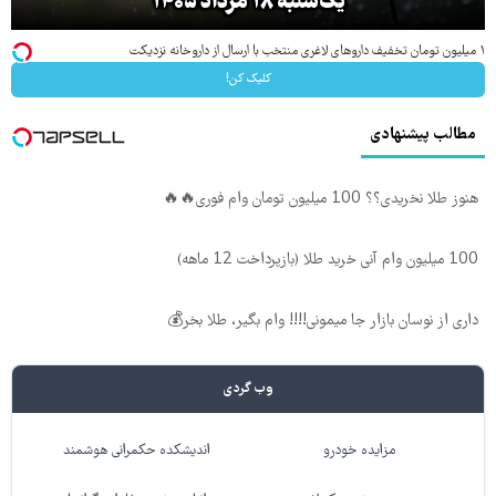
یک‌شنبه ۱۸ مرداد ۱۴۰۵
۱ میلیون تومان تخفیف داروهای لاغری منتخب با ارسال از داروخانه نزدیکت
کلیک کن!
مطالب پیشنهادی
هنوز طلا نخریدی؟؟ 100 میلیون تومان وام فوری🔥🔥
100 میلیون وام آنی خرید طلا (بازپرداخت 12 ماهه)
داری از نوسان بازار جا میمونی!!!! وام بگیر، طلا بخر💰
وب گردی
مزایده خودرو
اندیشکده حکمرانی هوشمند