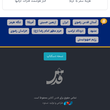
هزینه سفر به کربلا
انبار هوشمند فلزات گرانبها
آستان قدس رضوی
ایران
اربعین حسینی
آمریکا
تنگه هرمز
مشهد
دونالد ترامپ
حرم مطهر امام رضا (ع)
خراسان رضوی
رژیم صهیونیستی
نسخه دسکتاپ
تمامی حقوق برای
قدس آنلاین
محفوظ است.
طراحی و تولید: نستوه