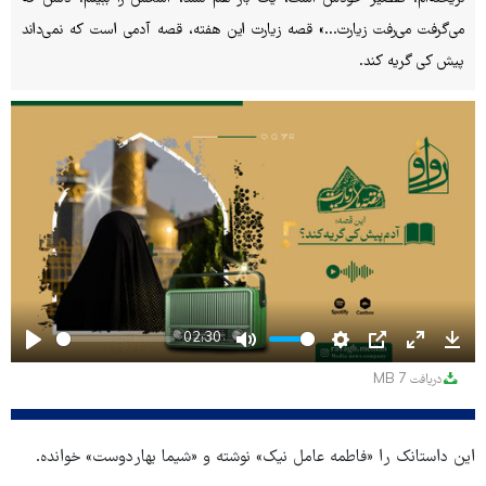
می‌گرفت می‌رفت زیارت...» قصه زیارت این هفته، قصه آدمی است که نمی‌داند
پیش کی گریه کند.
02:30
Play
Mute
Settings
PIP
Enter
Dow
دریافت
7 MB
fullscreen
این داستانک را «فاطمه عامل نیک» نوشته و «شیما بهاردوست» خوانده.