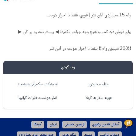
وام 15 میلیاردی آبان تتر | فوری، فقط با احراز هویت
برای درمان درد کمر به هیچ وجه جراحی نکنید! ◀ پرسش‌نامه رو پر کن ▶
❗❗200 میلیون وام❗❗ فقط با احراز هویت در آبان تتر
وب گردی
مزایده خودرو
اندیشکده حکمرانی هوشمند
هزینه سفر به کربلا
انبار هوشمند فلزات گرانبها
آستان قدس رضوی
اربعین حسینی
ایران
آمریکا
دونالد ترامپ
مشهد
تنگه هرمز
حرم مطهر امام رضا (ع)