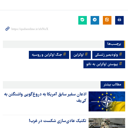
برچسب‌ها
ولودیمیر زلنسکی
اوکراین
جنگ اوکراین و روسیه
پیوستن اوکراین به ناتو
مطالب بیشتر
اذعان سفیر سابق آمریکا به دروغ‌گویی واشنگتن به
کی‌یف
تکنیک عادی‌سازی شکست در غرب!