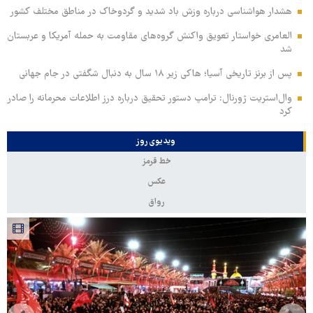
هشدار هواشناسی درباره وزش باد شدید و گردوخاک در مناطق مختلف کشور
العامری خواستار تعویق واکنش گروه‌های مقاومت به حمله آمریکا و عربستان
شد
پس از برنز تاریخی آسیا؛ هاکی زیر ۱۸ سال به دنبال شگفتی در جام جهانی
وال‌استریت ژورنال: ترامپ دستور تحقیق درباره درز اطلاعات محرمانه را صادر
کرد
ویدیوی روز
خط قرمز
عکس
رواق