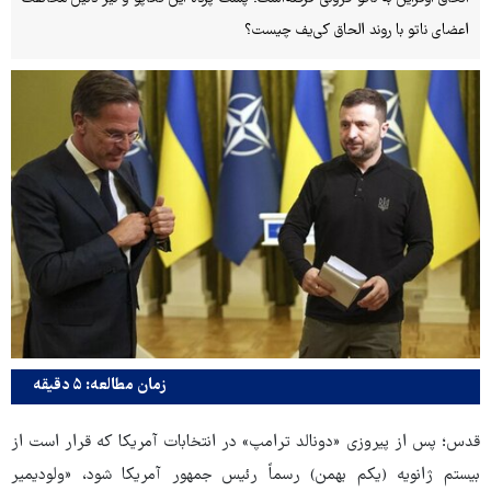
اعضای ناتو با روند الحاق کی‌یف چیست؟
زمان مطالعه: ۵ دقیقه
قدس؛ پس از پیروزی «دونالد ترامپ» در انتخابات آمریکا که قرار است از
بیستم ژانویه (یکم بهمن) رسماً رئیس جمهور آمریکا شود، «ولودیمیر