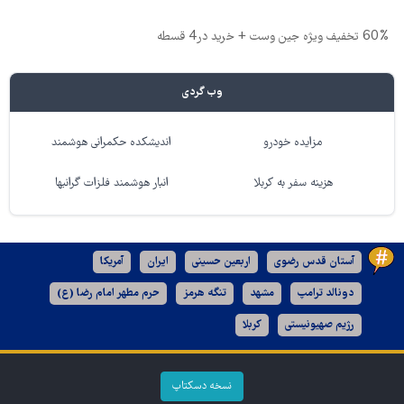
60% تخفیف ویژه جین وست + خرید در4 قسطه
وب گردی
مزایده خودرو
اندیشکده حکمرانی هوشمند
هزینه سفر به کربلا
انبار هوشمند فلزات گرانبها
آستان قدس رضوی
اربعین حسینی
ایران
آمریکا
دونالد ترامپ
مشهد
تنگه هرمز
حرم مطهر امام رضا (ع)
رژیم صهیونیستی
کربلا
نسخه دسکتاپ