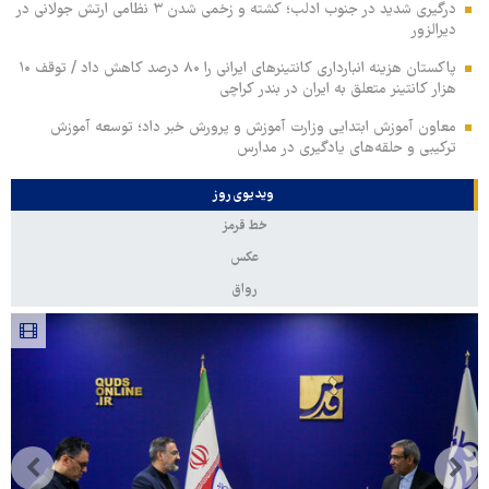
درگیری شدید در جنوب ادلب؛ کشته و زخمی شدن ۳ نظامی ارتش جولانی در
دیرالزور
پاکستان هزینه انبارداری کانتینرهای ایرانی را ۸۰ درصد کاهش داد / توقف ۱۰
هزار کانتینر متعلق به ایران در بندر کراچی
معاون آموزش ابتدایی وزارت آموزش و پرورش خبر داد؛ توسعه آموزش
ترکیبی و حلقه‌های یادگیری در مدارس
ویدیوی روز
خط قرمز
عکس
رواق