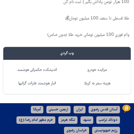
100 هزار تومن پاداش بگیر | ثبت نام کن
طلا قسطی تا سقف 100 میلیون تومان💰
وام فوری 100 میلیون تومانی خرید طلا (بدون ضامن)
وب گردی
مزایده خودرو
اندیشکده حکمرانی هوشمند
هزینه سفر به کربلا
انبار هوشمند فلزات گرانبها
آستان قدس رضوی
ایران
اربعین حسینی
آمریکا
دونالد ترامپ
مشهد
تنگه هرمز
حرم مطهر امام رضا (ع)
رژیم صهیونیستی
خراسان رضوی