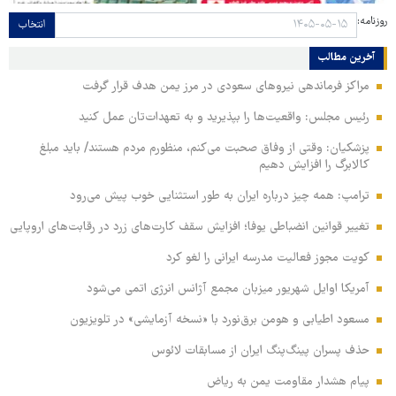
روزنامه:
انتخاب
آخرین مطالب
مراکز فرماندهی نیروهای سعودی در مرز یمن هدف قرار گرفت
رئیس مجلس: واقعیت‌ها را بپذیرید و به تعهدات‌تان عمل کنید
پزشکیان: وقتی از وفاق صحبت می‌کنم، منظورم مردم هستند/ باید مبلغ
کالابرگ را افزایش دهیم
ترامپ: همه چیز درباره ایران به طور استثنایی خوب پیش می‌رود
تغییر قوانین انضباطی یوفا؛ افزایش سقف کارت‌های زرد در رقابت‌های اروپایی
کویت مجوز فعالیت مدرسه ایرانی را لغو کرد
آمریکا اوایل شهریور میزبان مجمع آژانس انرژی اتمی می‌شود
مسعود اطیابی و هومن برق‌نورد با «نسخه آزمایشی» در تلویزیون
حذف پسران پینگ‌پنگ ایران از مسابقات لائوس
پیام هشدار مقاومت یمن به ریاض