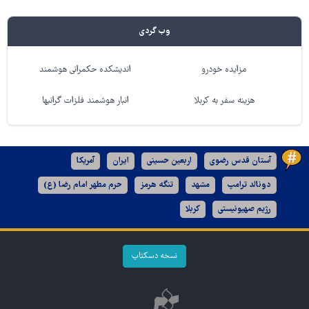
وب گردی
مزایده خودرو
اندیشکده حکمرانی هوشمند
هزینه سفر به کربلا
انبار هوشمند فلزات گرانبها
آستان قدس رضوی
اربعین حسینی
ایران
آمریکا
دونالد ترامپ
مشهد
تنگه هرمز
حرم مطهر امام رضا (ع)
رژیم صهیونیستی
کربلا
نسخه دسکتاپ