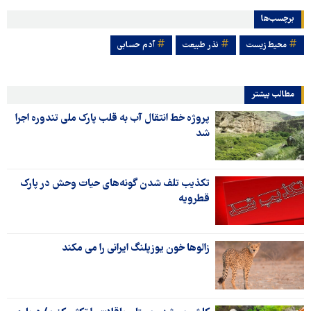
برچسب‌ها
محیط زیست
نذر طبیعت
آدم حسابی
مطالب بیشتر
پروژه خط انتقال آب به قلب پارک ملی تندوره اجرا
شد
تکذیب تلف شدن گونه‌های حیات وحش در پارک
قطرویه
زالوها خون یوزپلنگ ایرانی را می مکند