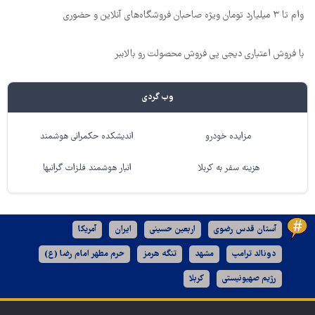
وام تا ۳ میلیارد تومان ویژه صاحبان فروشگاه‌های آنلاین و حضوری
با فروش اعتباری دیجی پی فروش محصولت رو بالاببر
وب گردی
مزایده خودرو
اندیشکده حکمرانی هوشمند
هزینه سفر به کربلا
انبار هوشمند فلزات گرانبها
آستان قدس رضوی
اربعین حسینی
ایران
آمریکا
دونالد ترامپ
مشهد
تنگه هرمز
حرم مطهر امام رضا (ع)
رژیم صهیونیستی
کربلا