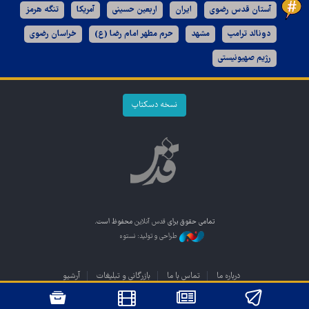
آستان قدس رضوی
ایران
اربعین حسینی
آمریکا
تنگه هرمز
دونالد ترامپ
مشهد
حرم مطهر امام رضا (ع)
خراسان رضوی
رژیم صهیونیستی
نسخه دسکتاپ
تمامی حقوق برای
قدس آنلاین
محفوظ است.
طراحی و تولید: نستوه
درباره ما
تماس با ما
بازرگانی و تبلیغات
آرشیو