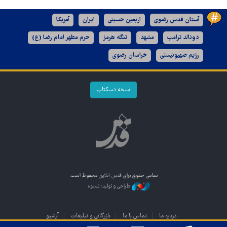
آستان قدس رضوی
اربعین حسینی
ایران
آمریکا
دونالد ترامپ
مشهد
تنگه هرمز
حرم مطهر امام رضا (ع)
رژیم صهیونیستی
خراسان رضوی
نسخه دسکتاپ
تمامی حقوق برای
قدس آنلاین
محفوظ است.
طراحی و تولید: نستوه
درباره ما
تماس با ما
بازرگانی و تبلیغات
آرشیو