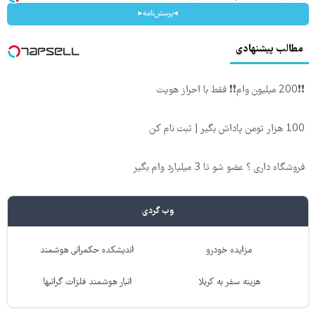
◂پرسش‌نامه▸
مطالب پیشنهادی
❗❗200 میلیون وام❗❗ فقط با احراز هویت
100 هزار تومن پاداش بگیر | ثبت نام کن
فروشگاه داری ؟ عضو شو تا 3 میلیارد وام بگیر
وب گردی
مزایده خودرو
اندیشکده حکمرانی هوشمند
هزینه سفر به کربلا
انبار هوشمند فلزات گرانبها