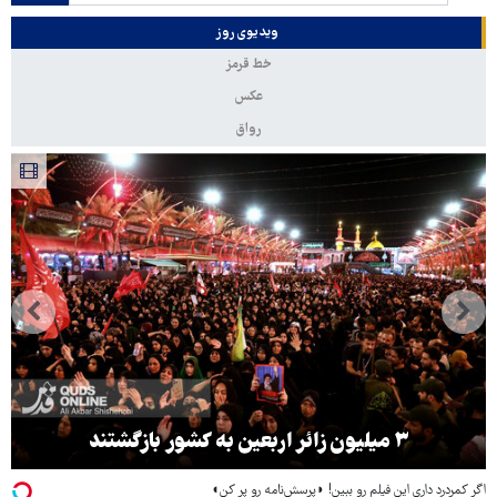
ویدیوی روز
خط قرمز
عکس
رواق
۳ میلیون زائر اربعین به کشور بازگشتند
اگر کمردرد داری این فیلم رو ببین! ◗پرسش‌نامه رو پر کن◖