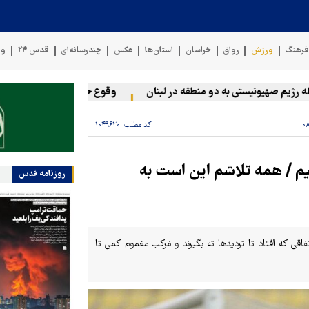
رهنگ
ورزش
رواق
خراسان
استان‌ها
عکس
چندرسانه‌ای
قدس ۲۴
وی
م صهیونیستی به دو منطقه در لبنان
وقوع حادثه دریایی در سواحل عما
کد مطلب:
۱۰۴۹۶۲۰
یم / همه تلاشم این است به
روزنامه قدس
اقی که افتاد تا تردیدها ته بگیرند و مَرکب مغموم کمی تا