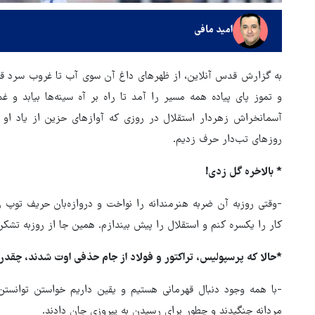
امید مافی
به گزارش قدس آنلاین، از ظهرهای داغ آن سوی آب تا غروب سرد قزوی
و تموز پای پیاده همه مسیر را آمد تا راه بر آه سینه‌ها بیابد و غم
آسمانخراش زهردار استقلال در روزی که آوازهای حزین از یاد او
روزهای تب‌دار حرف زدیم.
* بالاخره گل زدی!
تولیت آستان قدس رضوی: افتخ
-وقتی روزبه آن ضربه هنرمندانه را نواخت و دروازه‌بان حریف توپ ر
ما به نوکری و خضوع هرچه بیشت
کار را یکسره کنم و استقلال را پیش بیندازم. همین جا از روزبه تشکر
در برابر زائران است
*حالا که پرسپولیس، تراکتور و فولاد از جام حذفی اوت شدند، چقدر 
-با همه وجود دنبال قهرمانی هستیم و یقین داریم خواستن توانست
مردانه جنگیدند و چطور برای رسیدن به پیروزی جان دادند.