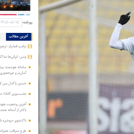
روزنامه:
آخرین مطالب
ترامپ قمارباز: ترجیح
ونس: ایرانی‌ها مذا
سامانه هوشمند پیش‌ث
آسان‌تر و غیرحضوری
حسین پاکدل پس از ۳۳ سال دوباره مجری تلویزیون 
نخست‌وزیر کانادا: دیگ
آخرین وضعیت عفونت
بالاتر از آستانه هشدا
تاک‌شوی «روشن» با 