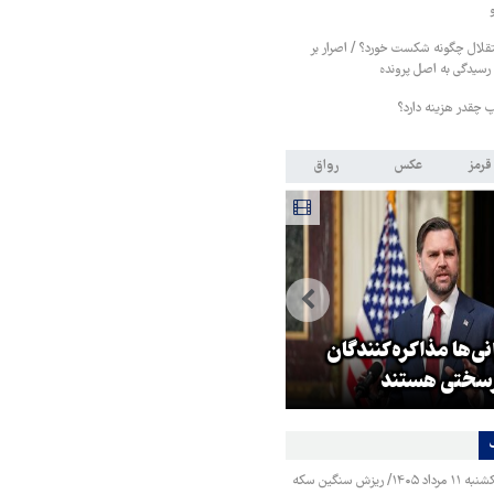
قلال چگونه شکست خورد؟ / اصرار بر
رسیدگی به اصل پرونده
پ چقدر هزینه دارد؟
قرمز
عکس
رواق
تولیت آستان قدس رضوی: افتخا
ی‌ها مذاکره‌کنندگان
ما به نوکری و خضوع هرچه بیشت
ختی هستند
در برابر زائران است
قیمت طلا و سکه یکشنبه ۱۱ مرداد ۱۴۰۵/ ریزش سنگین سکه