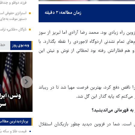
فرزند دوقلو و چندقلو
زمان مطالعه: ۲ دقیقه
استراتژی حقوقی است
دستور موقت به‌جای 
ناوگان «طلایی» ترام
ن راه زیادی بود. محمد رضا آزادی اما لبریز از سوز
‌های تمام نشدنی اردوگاه لاجوردی را نقطه بگذارد. با
ویدیوی روز
خط 
 و هم قطارانش رفته بود لحظاتی از نوش و نیش این
ار
ا ناقص دفع کرد، بهترین فرصت مهیا شد تا در ریباند
ر
ترامپ قمارباز: ترجیح می‌دهم با
ونس: ایران
 می‌کنم که پایه گذار این گل شد.
ایرانی‌ها به توافق برسم
سرس
به قهرمانی می‌اندیشید؟
پربازدیدترین‌ مطالب
ن است. شما در قزوین دیدید چطور بازیکنان استقلال