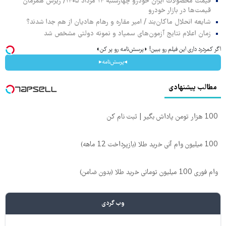
قیمت محصولات ایران خودرو چهارشنبه ۱۴ مرداد ۱۴۰۵/ ریزش همزمان
قیمت‌ها در بازار خودرو
شایعه انحلال ماکان‌بند / امیر مقاره و رهام هادیان از هم جدا شدند؟
زمان اعلام نتایج آزمون‌های سمپاد و نمونه دولتی مشخص شد
اگر کمردرد داری این فیلم رو ببین! ◗پرسش‌نامه رو پر کن◖
◂پرسش‌نامه▸
مطالب پیشنهادی
100 هزار تومن پاداش بگیر | ثبت نام کن
100 میلیون وام آنی خرید طلا (بازپرداخت 12 ماهه)
وام فوری 100 میلیون تومانی خرید طلا (بدون ضامن)
وب گردی