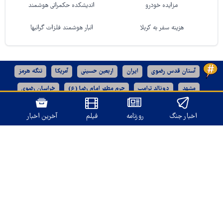
مزایده خودرو
اندیشکده حکمرانی هوشمند
هزینه سفر به کربلا
انبار هوشمند فلزات گرانبها
آستان قدس رضوی
ایران
اربعین حسینی
آمریکا
تنگه هرمز
مشهد
دونالد ترامپ
حرم مطهر امام رضا (ع)
خراسان رضوی
رژیم صهیونیستی
اخبار جنگ
روزنامه
فیلم
آخرین اخبار
نسخه دسکتاپ