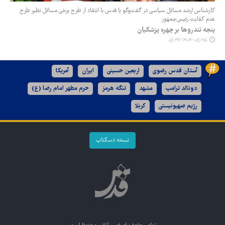
کارشناس ارشد مسائل سیاسی در گفت‌وگو با قدس با انتقاد از طرح برخی مسائل نظیر طرح
عدم کفایت رئیس‌جمهور
پنجه تندروها بر چهره پزشکیان
۱۴۰۴-۰۵-۲۸ ۰۵:۳۷
آستان قدس رضوی
اربعین حسینی
ایران
آمریکا
دونالد ترامپ
مشهد
تنگه هرمز
حرم مطهر امام رضا (ع)
رژیم صهیونیستی
کربلا
نسخه دسکتاپ