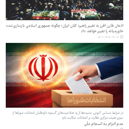
اذعان فارن افرز به تغییر راهبرد کلان ایران؛ چگونه جمهوری اسلامیِ بازسازی‌شده
خاورمیانه را تغییر خواهد داد
۱۴۰۵-۰۴-۰۶ ۰۵:۱۱
در شرایط حساس کنونی، شنیده‌ها از رد صلاحیت‌های گسترده داوطلبان انتخابات شوراها از
سوی هیئت مرکزی نظارت بر انتخابات حکایت دارد
عدم التزام بـه انسجام ملّی