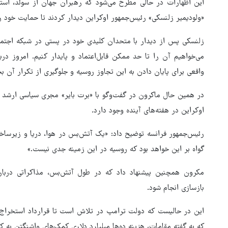
این اظهارات در حالی مطرح می‌شود که رهبران جهان از سوئد، استونی
«ولودیمیر زلنسکی» رئیس‌جمهور اوکراین دیدار کردند تا حمایت خود را
زلنسکی پس از دیدار با متحدان کلیدی خود در پستی در شبکه اجتم
می‌خواهیم آن را تا حد ممکن قابل‌اعتماد و پایدار کنیم. امروز دربا
واقعی برای پایان دادن به این تجاوز روسیه و جلوگیری از تکرار آن
در همین حال ماکرون در گفت‌وگو با «برت بایر» مجری سیاسی ارشد 
اوکراین در هفته‌های آینده وجود دارد.
رئیس‌جمهور فرانسه توضیح داد: «یک آتش‌بس در هوا، دریا و زیرساخت
گواه بر این خواهد بود که روسیه در این زمینه جدی نیست.»
مکرون همچنین پیشنهاد داد که در طول آتش‌بس، مذاکراتی درباره
بازسازی انجام شود.
این در حالیست که دولت ترامپ در تلاش است تا قرارداد استخراج مو
که به گفته مقامات، هزینه ده‌ها میلیارد دلاری کمک‌های واشنگتن به ک