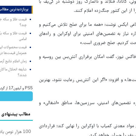
، کانادا، فنلاند و دانمارک روز دوشنبه در کی‌یف با
پربازدیدترین‌ مطالب
 از این کشور جنگ‌زده اعلام کنند.
اعی ایکس نوشت: «همه ما برای صلح تلاش می‌کنیم و
چند؟
ره نیاز به تضمین‌های امنیتی برای اوکراین و راه‌های
امامی
 بحث کردیم. صلح ضروری است.»
همزمان قیمت‌ها در ب
فاکس نیوز، گفت امکان برقراری آتش‌بس بین روسیه و
زمان اعلام نتایج آ
شایعه انحلال ماکان‌ب
شدند؟
‌ها.» و افزود: «اگر این آتش‌بس رعایت نشود، بهترین
PS5 و آیفون17 از گردونه شانس جایزه بگیر 🎁
 تضمین‌های امنیتی، سرزمین‌ها، مناطق «اشغالی» و
مطالب پیشنهادی
اد معدنی کمیاب با اوکراین را نهایی کند؛ قراردادی
100 هزار تومن پاداش بگیر | ثبت نام کن
ی‌یف را جبران خواهد کرد.