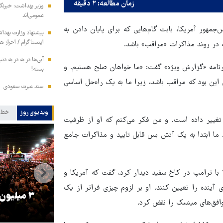
زمان مطالعه: ۲ دقیقه
وزیر بهداشت: خبرنگار
عمومی‌اند
جمهور آمریکا، بابت گام‌هایی که برای پایان دادن به
پیشنهاد وزارت بهداش
اینستاگرام / احراز 
ه در روند مذاکرات «مراقب» باشد.
آبی‌ها در به در به د
رنامه «گزارش ویژه» گفت: «ما خواهان صلح هستیم. و
بسته!
این بود که مراقب باشد، زیرا ما به یک راه‌حل اساسی
سند عبرت سعودی
ویدیوی روز
خط 
 تغییر داده است. و من فکر می‌کنم که او از ظرفیت
 ما ابتدا به یک آتش بس قابل تایید و مذاکرات جامع
مکرون که در سومین سالگرد حمله روسیه به اوکراین در سال ۲۰۲۲ با ترامپ در کاخ سفید دیدار کرد، گفت که آمریکا و
ی آینده را تعیین کنند. او بر لزوم چیزی فراتر از یک
را
ترامپ نماد فساد، اقتدارگرایی و
۳ میلیون
جنگ‌طلبی است!