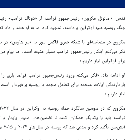
قدس؛ «امانوئل مکرون» رئیس‌جمهور فرانسه از «دونالد ترامپ» رئیس‌
جنگ روسیه علیه اوکراین برداشته، تمجید کرد اما به او هشدار داد ک
مکرون در مصاحبه‌ای با شبکه خبری فاکس نیوز به «بلر هاوس» در ب
فکر می‌کنم ابتکار رئیس‌جمهور ترامپ بسیار مثبت است. اما پیام من 
برای اوکراین نیاز داریم.»
او ادامه داد: «فکر می‌کنم ورود رئیس‌جمهور ترامپ قواعد بازی را
بازدارندگی ایالات متحده برای تعامل مجدد با روسیه برخوردار است.
نیاز داریم.»
فرانسه باید با یکدیگر همکاری کنند تا تضمین‌های امنیتی پایدار برا
هماهنگی محور مقاومت، آمریکا 
آتش‌بس تأکید کرد و مدعی شد که روسیه در سال‌های ۲۰۱۴ و ۲۰۱۵ توافق‌های مینسک را نقض کرد.
در منطقه درمانده کرد