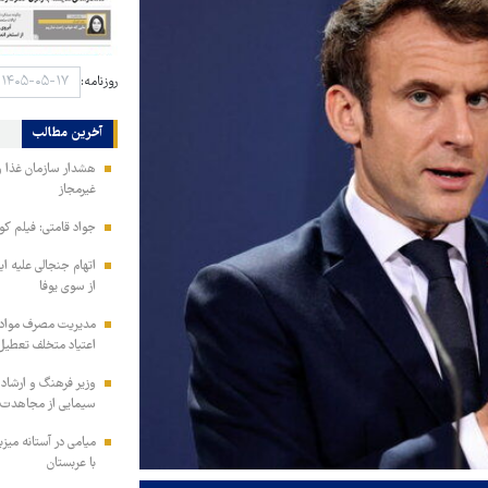
روزنامه:
آخرین مطالب
هشدار سازمان غذا و
غیرمجاز
جواد قامتی: فیلم کوت
اتهام جنجالی علیه ای
از سوی یوفا
مدیریت مصرف مواد ف
اعتیاد متخلف تعطیل
وزیر فرهنگ و ارشاد
سیمایی از مجاهدت ف
میامی در آستانه میز
با عربستان