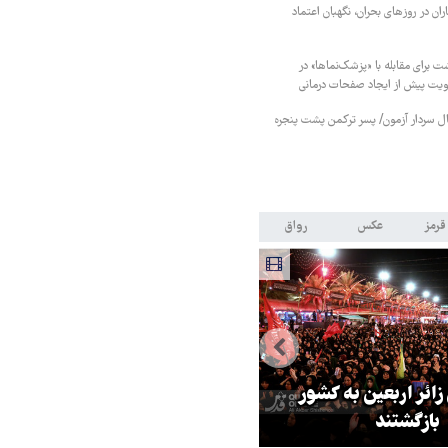
ان در روزهای بحران، نگهبان اعتماد
ت برای مقابله با «پزشک‌نماها» در
هویت پیش از ایجاد صفحات درمانی
نبال سردار آزمون/ پسر ترکمن پشت پنجره
قرمز
عکس
رواق
 زائر اربعین به کشور
هماهنگی محور مقاومت، آمریکا ر
بازگشتند
در منطقه درمانده کرد