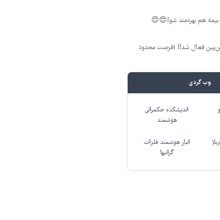
 بیمه هم بهره‌مند شو!😍😍
 بین‌پین فعال شد!! (فرصت محدود
وب گردی
اندیشکده حکمرانی
هوشمند
بلا
انبار هوشمند فلزات
گرانبها