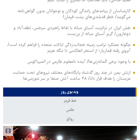
مجید فتاحی/ باید مخاطب خاکستری را جذب کنیم
کارشناسان از پیامدهای رانندگی کودکان و نوجوانان بدون گواهی‌نامه
می‌گویند/ خطر قدبلندی‌های پشت فرمان!
نقش ایران در ترانزیت آسیای میانه با نقاط راهبردی سرخس، لطف‌آباد و
دوغارون/ گریز آسیای میانه از بن‌بست
چگونه عملکرد ترامپ زمینه خجالت‌زدگی ایالات متحده را فراهم کرده است/
آبروی رفته قمارباز؛ از استخر انعکاسی تا تنگه هرمز
با وجود برخی گمانه‌زنی‌ها/ آینده نامعلوم طارمی در المپیاکوس
ارتش یمن در چند روز گذشته پایگاه‌های مختلف نیروهای تحت حمایت
عربستان را هدف قرار داد/ ۴۸ ساعت آتش صنعا بر سر شورشی‌ها
ویدیوی روز
خط قرمز
عکس
رواق