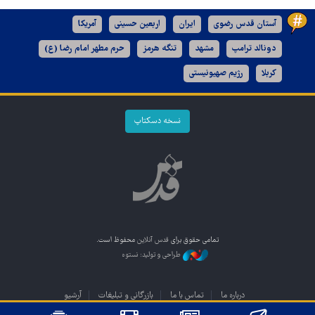
آستان قدس رضوی
ایران
اربعین حسینی
آمریکا
دونالد ترامپ
مشهد
تنگه هرمز
حرم مطهر امام رضا (ع)
کربلا
رژیم صهیونیستی
نسخه دسکتاپ
تمامی حقوق برای
قدس آنلاین
محفوظ است.
طراحی و تولید: نستوه
درباره ما
تماس با ما
بازرگانی و تبلیغات
آرشیو