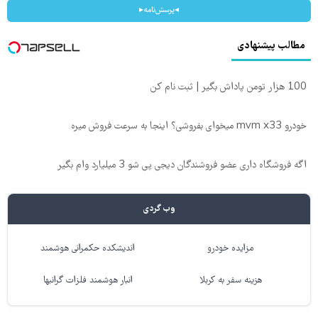
◂پرسش‌نامه▸
مطالب پیشنهادی
100 هزار تومن پاداش بگیر | ثبت نام کن
خودرو mvm x33 میخوای بفروشی؟ اینجا به سرعت فروش میره
اگه فروشگاه داری عضو فروشندگان دیجی پی شو 3 میلیارد وام بگیر
وب گردی
مزایده خودرو
اندیشکده حکمرانی هوشمند
هزینه سفر به کربلا
انبار هوشمند فلزات گرانبها