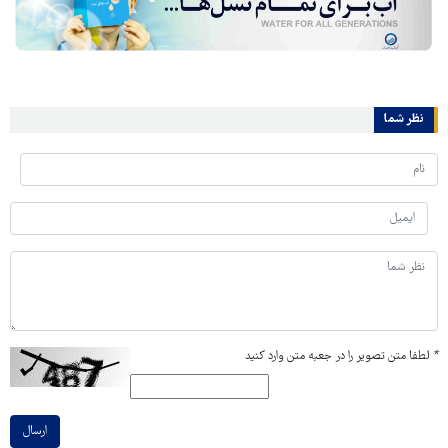
نظر شما
*
لطفا متن تصویر را در جعبه متن وارد کنید
ارسال