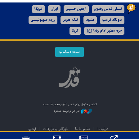
آستان قدس رضوی
اربعین حسینی
ایران
آمریکا
دونالد ترامپ
مشهد
تنگه هرمز
رژیم صهیونیستی
حرم مطهر امام رضا (ع)
کربلا
نسخه دسکتاپ
تمامی حقوق برای
قدس آنلاین
محفوظ است.
طراحی و تولید: نستوه
درباره ما
تماس با ما
بازرگانی و تبلیغات
آرشیو