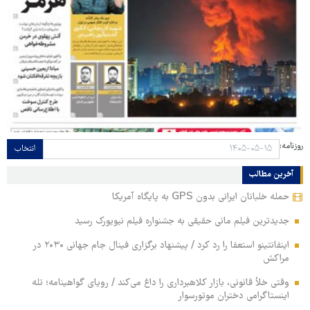
روزنامه:
انتخاب
آخرین مطالب
حمله خلبانان ایرانی بدون GPS به پایگاه آمریکا
جدیدترین فیلم مانی حقیقی به جشنواره فیلم نیویورک رسید
اینفانتینو استعفا را رد کرد / پیشنهاد برگزاری فینال جام جهانی ۲۰۳۰ در
مراکش
وقتی خلأ قانونی، بازار کلاهبرداری را داغ می‌کند / رویای گواهینامه؛ تله
اینستاگرامی دختران موتورسوار