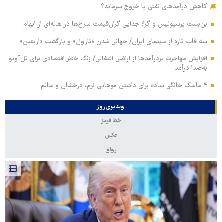
کاهش درآمدهای نفتی یا خروج سرمایه؟
بن‌بست پرسپولیس و گرا؛ جدایی گران‌قیمت سرخ‌ها در هاله‌ای از ابهام
سه قاب تازه از سینمای ایران/ جهانی شدن «نازول» و بازگشت «اربعین»
افزایش مهاجرت پردرآمدها از اراضی اشغالی/ زنگ خطر اقتصادی برای تل‌آویو
به‌صدا درآمد
۴ ماسک خانگی ساده برای داشتن موهایی نرم، درخشان و سالم
ویدیوی روز
خط قرمز
عکس
رواق