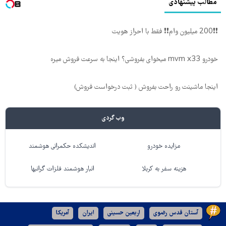
مطالب پیشنهادی
❗❗200 میلیون وام❗❗ فقط با احراز هویت
خودرو mvm x33 میخوای بفروشی؟ اینجا به سرعت فروش میره
اینجا ماشینت رو راحت بفروش ( ثبت درخواست فروش)
وب گردی
مزایده خودرو
اندیشکده حکمرانی هوشمند
هزینه سفر به کربلا
انبار هوشمند فلزات گرانبها
آستان قدس رضوی
اربعین حسینی
ایران
آمریکا