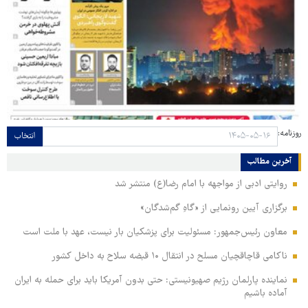
روزنامه:
انتخاب
آخرین مطالب
روایتی ادبی از مواجهه با امام رضا(ع) منتشر شد
برگزاری آیین رونمایی از «گاهِ گم‌شدگان»
معاون رئیس‌جمهور: مسئولیت برای پزشکیان بار نیست، عهد با ملت است
ناکامی قاچاقچیان مسلح در انتقال ۱۰ قبضه سلاح به داخل کشور
نماینده پارلمان رژیم صهیونیستی: حتی بدون آمریکا باید برای حمله به ایران
آماده باشیم