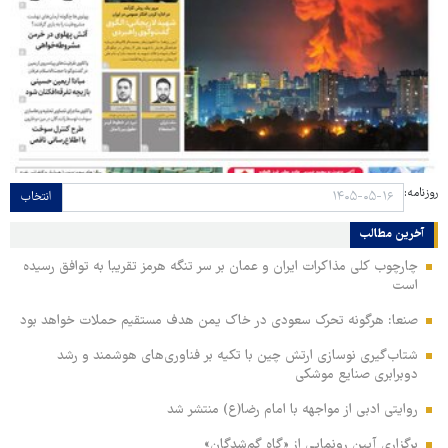
روزنامه:
انتخاب
آخرین مطالب
چارچوب کلی مذاکرات ایران و عمان بر سر تنگه هرمز تقریبا به توافق رسیده
است
صنعا: هرگونه تحرک سعودی در خاک یمن هدف مستقیم حملات خواهد بود
شتاب‌گیری نوسازی ارتش چین با تکیه بر فناوری‌های هوشمند و رشد
دوبرابری صنایع موشکی
روایتی ادبی از مواجهه با امام رضا(ع) منتشر شد
برگزاری آیین رونمایی از «گاهِ گم‌شدگان»