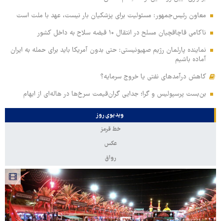
معاون رئیس‌جمهور: مسئولیت برای پزشکیان بار نیست، عهد با ملت است
ناکامی قاچاقچیان مسلح در انتقال ۱۰ قبضه سلاح به داخل کشور
نماینده پارلمان رژیم صهیونیستی: حتی بدون آمریکا باید برای حمله به ایران
آماده باشیم
کاهش درآمدهای نفتی یا خروج سرمایه؟
بن‌بست پرسپولیس و گرا؛ جدایی گران‌قیمت سرخ‌ها در هاله‌ای از ابهام
ویدیوی روز
خط قرمز
عکس
رواق