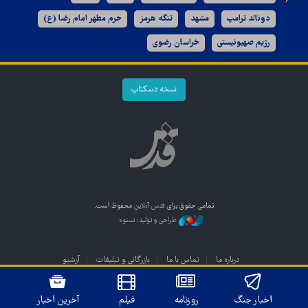
دونالد ترامپ
مشهد
تنگه هرمز
حرم مطهر امام رضا (ع)
رژیم صهیونیستی
خراسان رضوی
نسخه دسکتاپ
تمامی حقوق برای
قدس آنلاین
محفوظ است.
طراحی و تولید: نستوه
درباره ما
تماس با ما
بازرگانی و تبلیغات
آرشیو
اخبار جنگ
روزنامه
فیلم
آخرین اخبار